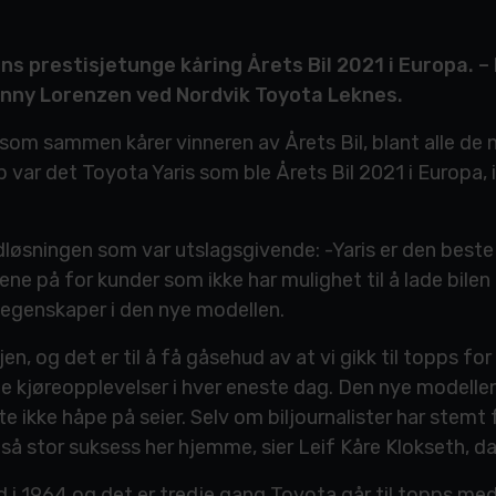
jens prestisjetunge kåring Årets Bil 2021 i Europa. –
Jonny Lorenzen ved Nordvik Toyota Leknes.
a som sammen kårer vinneren av Årets Bil, blant alle de
pp var det Toyota Yaris som ble Årets Bil 2021 i Europa,
løsningen som var utslagsgivende: -Yaris er den beste
e på for kunder som ikke har mulighet til å lade bilen d
eegenskaper i den nye modellen.
jen, og det er til å få gåsehud av at vi gikk til topps f
kjøreopplevelser i hver eneste dag. Den nye modellen 
te ikke håpe på seier. Selv om biljournalister har stemt 
en så stor suksess her hjemme, sier Leif Kåre Klokseth, 
 i 1964 og det er tredje gang Toyota går til topps med e