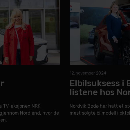
12. november 2024
r
Elbilsuksess i
listene hos No
ra TV-aksjonen NRK
Nordvik Bodø har hatt et ste
 gjennom Nordland, hvor de
mest solgte bilmodell i okto
gen.