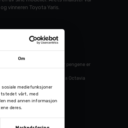
og vinneren Toyota Yaris.
Om
 Teknisk innovasjon og verdi for pengene er
 Volkswagen ID. 3 (224), 5. Skoda Octavia
re sosiale mediefunksjoner
ttstedet vårt, med
 den med annen informasjon
tene deres.
Markedsføring