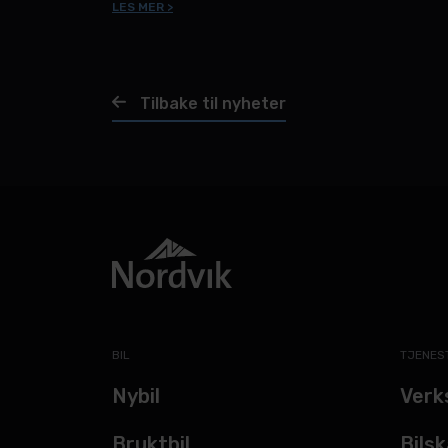
LES MER >
Tilbake til nyheter
BIL
TJENES
Nybil
Verk
Bruktbil
Bils