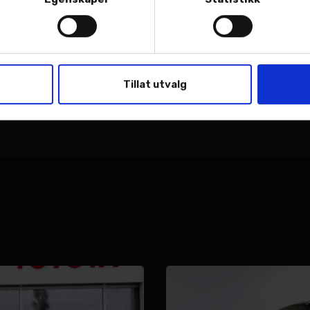
k Toyota Leknes, mob. 413 20 240 e-post: leif.klokset
Tillat utvalg