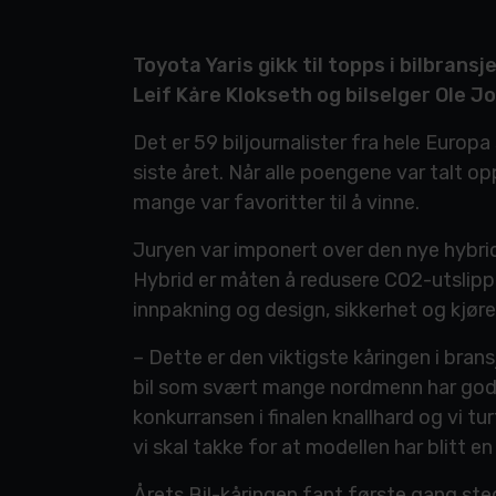
Toyota Yaris gikk til topps i bilbrans
Leif Kåre Klokseth og bilselger Ole 
Det er 59 biljournalister fra hele Europ
siste året. Når alle poengene var talt o
mange var favoritter til å vinne.
Juryen var imponert over den nye hybrid
Hybrid er måten å redusere CO2-utslippen
innpakning og design, sikkerhet og kjør
– Dette er den viktigste kåringen i brans
bil som svært mange nordmenn har gode 
konkurransen i finalen knallhard og vi tur
vi skal takke for at modellen har blitt 
Årets Bil-kåringen fant første gang sted