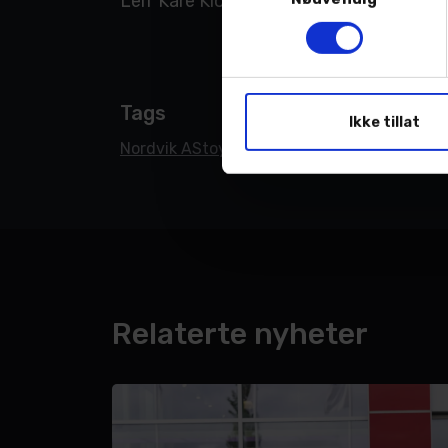
Leif Kåre Klokseth, daglig leder Nordvi
Tags
Ikke tillat
Nordvik AS
toyota
Relaterte nyheter