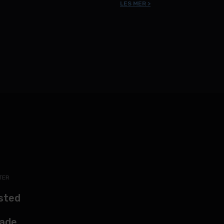
LES MER >
TER
sted
kade