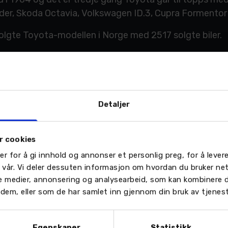
der, Skoda Octavia, Volkswagen ID.3, Cupra Formentor 
olgte Toyota-modellen i Norge med 2517 solgte biler.
 av 59 biljournalister fra 22 europeiske land
, redaktør for elbil24.no i Aller-gruppen
Detaljer
komfort, sikkerhet, kjøreegenskaper, pris og miljøegenskaper.
r cookies
s (266), 2. Fiat New 500 (240), 3. Cupra Formentor (239), 4.
troen C4 (143)
er for å gi innhold og annonser et personlig preg, for å leve
), 2005 (Toyota Prius) og 2021 (Toyota Yaris)
n vår. Vi deler dessuten informasjon om hvordan du bruker ne
le medier, annonsering og analysearbeid, som kan kombinere
or dem, eller som de har samlet inn gjennom din bruk av tjenes
Egenskaper
Statistikk