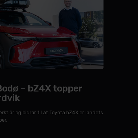
 Bodø – bZ4X topper
rdvik
rkt år og bidrar til at Toyota bZ4X er landets
ber.