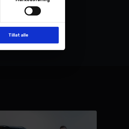
h@nordvik.no
Tillat alle