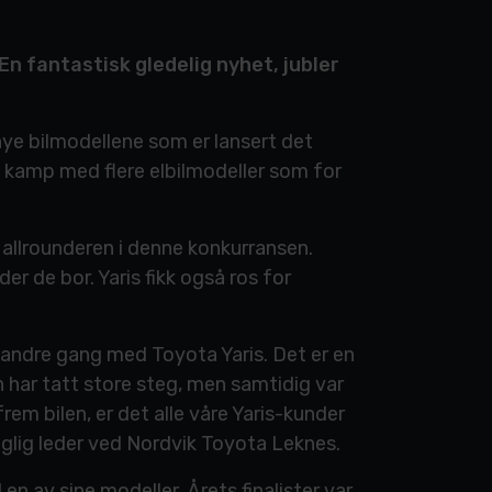
 En fantastisk gledelig nyhet, jubler
 nye bilmodellene som er lansert det
 i kamp med flere elbilmodeller som for
 allrounderen i denne konkurransen.
er de bor. Yaris fikk også ros for
or andre gang med Toyota Yaris. Det er en
har tatt store steg, men samtidig var
frem bilen, er det alle våre Yaris-kunder
daglig leder ved Nordvik Toyota Leknes.
n av sine modeller. Årets finalister var