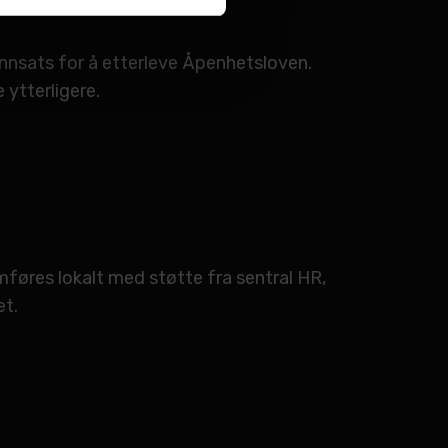
innsats for å etterleve Åpenhetsloven.
 ytterligere.
mføres lokalt med støtte fra sentral HR,
et.