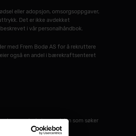
fødsel eller adopsjon, omsorgsoppgaver,
suttrykk. Det er ikke avdekket
g beskrevet i vår personalhåndbok.
ider med Frem Bodø AS for å rekruttere
eier også en andel i bærekraftsenteret
kunnskap og øke kvinneandelen som søker
onaladministrasjonsverktøy og