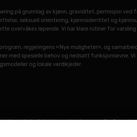
ering på grunnlag av kjønn, graviditet, permisjon ved 
settelse, seksuell orientering, kjønnsidentitet og kjønn
ette overvåkes løpende. Vi har klare rutiner for varslin
t» program, regjeringens «Nye muligheter», og samarbe
oner med spesielle behov og nedsatt funksjonsevne. Vi 
gsmodeller og lokale verdikjeder.
g deltar aktivt på skoler og arbeidsmesser for å spre 
er for likestilling er forankret i våre strategier, pers