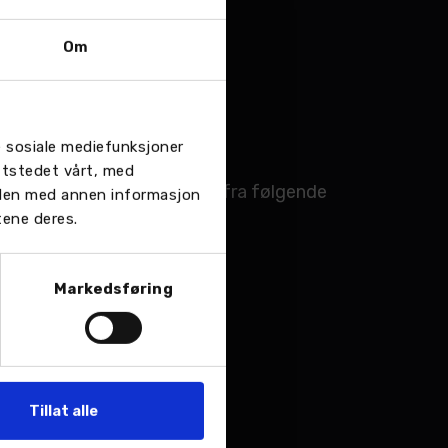
riminering.
Om
re sosiale mediefunksjoner
ttstedet vårt, med
ingsgrad, og vurderer dem ut fra følgende
 den med annen informasjon
tene deres.
Markedsføring
Tillat alle