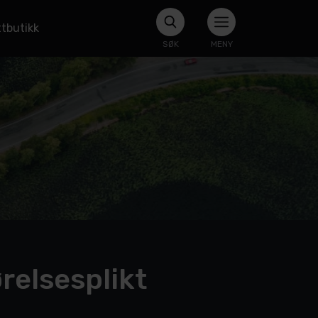
tbutikk
SØK
MENY
relsesplikt