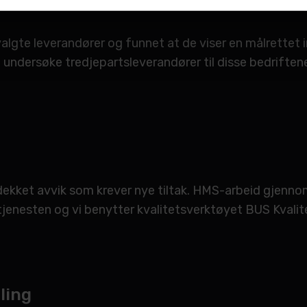
valgte leverandører og funnet at de viser en målrettet 
undersøke tredjepartsleverandører til disse bedriftene
avdekket avvik som krever nye tiltak. HMS-arbeid gjenno
tjenesten og vi benytter kvalitetsverktøyet BUS Kvalit
ling