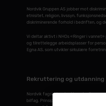
Nordvik Gruppen AS jobber mot diskrimin
etnisitet, religion, livssyn, funksjonsned
diskriminerende forhold i bedriften, og d
Vi deltar aktivt i NHOs «Ringer i vanne
og tilrettelegge arbeidsplasser for pers
Egna AS, som utvikler sirkulære forretnin
Rekruttering og utdanning
Nordvik fagskole rekrutterer lærlinger o
bilfag. Prinsipper, prosedyrer og standard