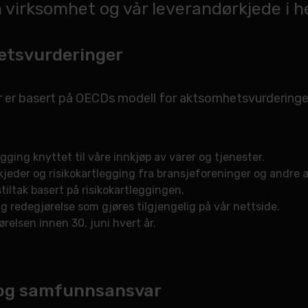
 virksomhet og vår leverandørkjede i h
etsvurderinger
r er basert på OECDs modell for aktsomhetsvurderinger 
egging knyttet til våre innkjøp av varer og tjenester.
eder og risikokartlegging fra bransjeforeninger og andre a
tiltak basert på risikokartleggingen.
g redegjørelse som gjøres tilgjengelig på vår nettside.
relsen innen 30. juni hvert år.
g og samfunnsansvar