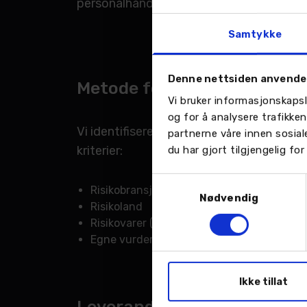
personalhåndbok. Styret og ledelsen er bev
Samtykke
Denne nettsiden anvende
Metode for kartlegging av 
Vi bruker informasjonskapsl
og for å analysere trafikke
Vi identifiserer våre viktigste leverandø
partnerne våre innen sosia
kriterier:
du har gjort tilgjengelig f
Samtykkevalg
Risikobransjer (f.eks. renhold, bemanning, 
Nødvendig
Risikoland
Risikovarer (f.eks. dekk, batteri og kjøretøy
Egne vurderinger basert på hendelser, avvi
Ikke tillat
Leverandørkartlegging