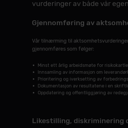
vurderinger av både vår egen
Gjennomføring av aktsomh
Vår tilnærming til aktsomhetsvurderinge
gjennomføres som følger:
Minst ett årlig arbeidsmøte for risikokartl
Innsamling av informasjon om leverandørkj
Prioritering og iverksetting av forbedrings
Dokumentasjon av resultatene i en skriftli
Oppdatering og offentliggjøring av redegjø
Likestilling, diskriminerin