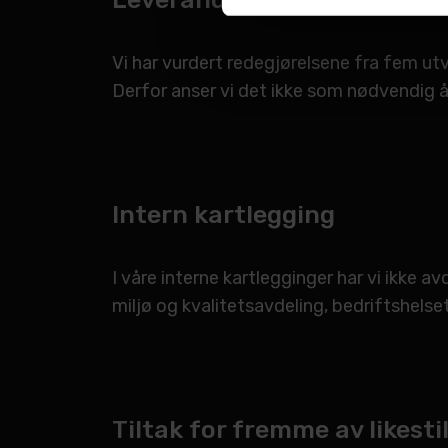
Vi har vurdert redegjørelsene fra fem ut
Derfor anser vi det ikke som nødvendig å 
Intern kartlegging
I våre interne kartlegginger har vi ikke 
miljø og kvalitetsavdeling, bedriftshelse
Tiltak for fremme av likestil