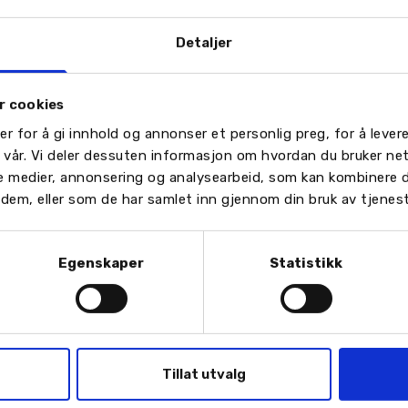
isste på tiltak for å fremme likestilling og hindre disk
Detaljer
r cookies
leverandører
er for å gi innhold og annonser et personlig preg, for å leve
n vår. Vi deler dessuten informasjon om hvordan du bruker ne
rer basert på størrelse, antall transaksjoner og påvirkn
le medier, annonsering og analysearbeid, som kan kombinere
or dem, eller som de har samlet inn gjennom din bruk av tjenes
bilvask)
Egenskaper
Statistikk
)
k eller varsler
Tillat utvalg