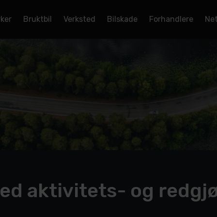
rker
Bruktbil
Verksted
Bilskade
Forhandlere
Net
d aktivitets- og redgjø