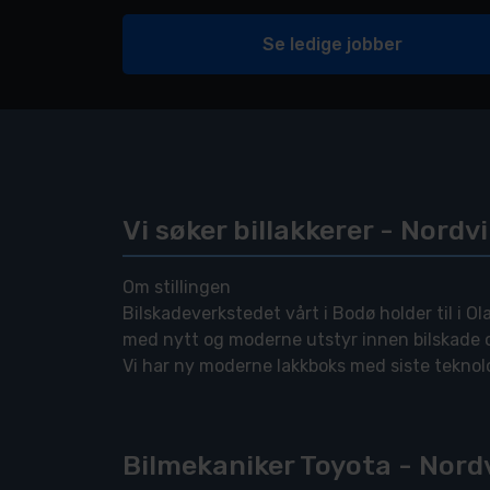
Se ledige jobber
Vi søker billakkerer - Nordv
Om stillingen
Bilskadeverkstedet vårt i Bodø holder til i Ol
med nytt og moderne utstyr innen bilskade 
Vi har ny moderne lakkboks med siste teknolo
Helautomatisk lakkblandesystem, og fullverd
slipemaskiner og nye løftebukker.
Det vil bli lagt vekt på det å delta i modern
Bilmekaniker Toyota - Nordv
det siste i produkter vil bli brukt.