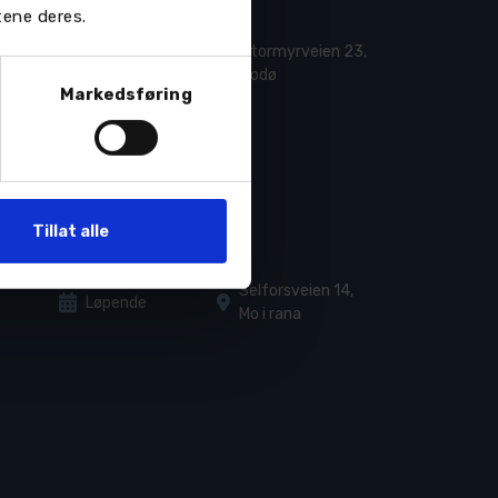
tene deres.
Stormyrveien 23,
Løpende
Bodø
Markedsføring
Tillat alle
Selforsveien 14,
Løpende
Mo i rana