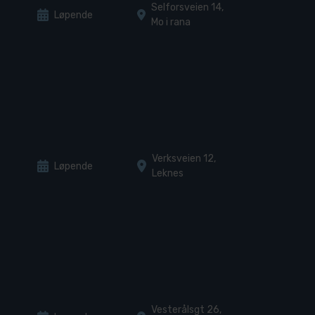
Selforsveien 14,
Løpende
Mo i rana
Verksveien 12,
Løpende
Leknes
Vesterålsgt 26,