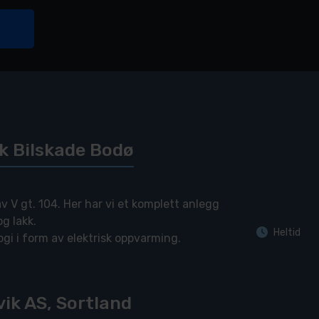
ik Bilskade Bodø
av V gt. 104. Her har vi et komplett anlegg
og lakk.
Heltid
gi i form av elektrisk oppvarming.
ige forarbeidssoner, integrert avsug på
e og miljøvennlige påføringsmetoder, der
ik AS, Sortland