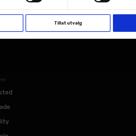
Tillat utvalg
TER
sted
kade
lity