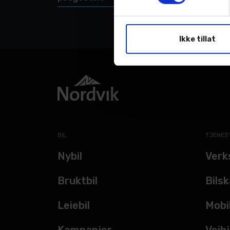
Ikke tillat
BIL
TJENES
Nybil
Verk
Bruktbil
Bils
Leiebil
Mobi