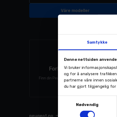
Våre modeller
Samtykke
Denne nettsiden anvende
Vi bruker informasjonskapsl
Forhandler
og for å analysere trafikke
Finn din Peugeot-forhandler
partnerne våre innen sosia
du har gjort tilgjengelig f
Samtykkevalg
Nødvendig
peugeot.no