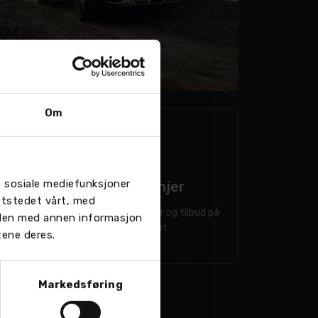
Om
re sosiale mediefunksjoner
Kampanjer
ttstedet vårt, med
Aktuelle kampanjer og tilbud på
 den med annen informasjon
Peugeot
tene deres.
Markedsføring