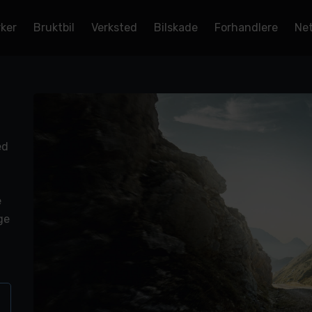
rker
Bruktbil
Verksted
Bilskade
Forhandlere
Net
ed
e
ge