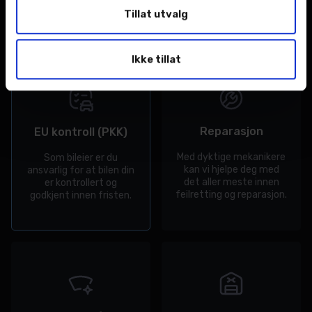
til gunstige priser.
Tillat utvalg
Ikke tillat
Reparasjon
EU kontroll (PKK)
Med dyktige mekanikere
Som bileier er du
kan vi hjelpe deg med
ansvarlig for at bilen din
det aller meste innen
er kontrollert og
feilretting og reparasjon.
godkjent innen fristen.