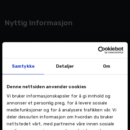
Nyttig Informasjon
Hva er en EU-kontroll?
EU-kontroll er ikke service
Samtykke
Detaljer
Om
Nytt regelverk for EU-kontroll
Denne nettsiden anvender cookies
Vi bruker informasjonskapsler for å gi innhold og
annonser et personlig preg, for å levere sosiale
mediefunksjoner og for å analysere trafikken vår. Vi
deler dessuten informasjon om hvordan du bruker
Våre verkstedtjenester
nettstedet vårt, med partnerne våre innen sosiale