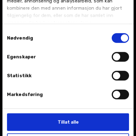
medier, annonsering og analysearbeid, som kan
kombinere den med annen informasjon du har gjort
tilgjengelig for dem, eller som de har samlet inn
gjennom din bruk av tjenestene deres.
Samtykkevalg
Nødvendig
Bilskade og lakk
Bilpleie
Vi har bilskade- og
Vi hjelper deg med
lakkverksteder som tar
sesongens dekkskifte.
Egenskaper
seg av hele jobben med
bilen din.
Statistikk
Markedsføring
Dekk
Deler og tilbehør
Tillat alle
Vi hjelper deg med
Vi leverer et bredt
sesongens dekkskifte.
utvalg deler og tilbehør