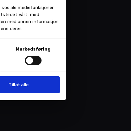
re sosiale mediefunksjoner
Medisinsk –
113
ttstedet vårt, med
 den med annen informasjon
Politi –
112
tene deres.
Brann –
110
Markedsføring
Tillat alle