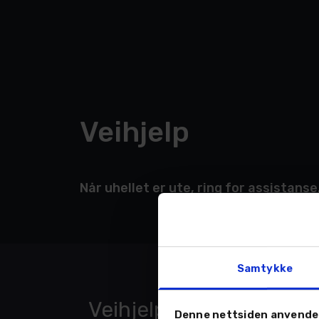
Veihjelp
Når uhellet er ute, ring for assistanse
Samtykke
Veihjelp 24/7
Denne nettsiden anvende