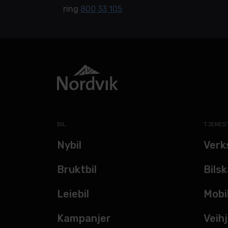
ring
800 33 105
BIL
TJENES
Nybil
Verk
Bruktbil
Bils
Leiebil
Mobi
Kampanjer
Veihj