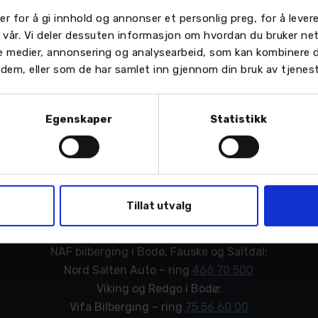
er for å gi innhold og annonser et personlig preg, for å leve
Nasjonale aktører
n vår. Vi deler dessuten informasjon om hvordan du bruker ne
le medier, annonsering og analysearbeid, som kan kombinere
or dem, eller som de har samlet inn gjennom din bruk av tjenes
Viking veihjelp – ring
06000
Redgo veihjelp – ring
02222
Egenskaper
Statistikk
NAF veihjelp – ring
23 21 31 00
SOS veihjelp – ring
915 09 505
Lokale aktører (Salten-
regionen)
Tillat utvalg
NAF bilberging i Bodø, Fauske og Saltdal:
Nord Salten Auto – ring
466 70 500
Viking og Redgo i Bodø:
Vifa Bilberging – ring
75 56 60 00