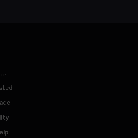
TER
sted
kade
lity
elp