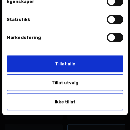
Egenskaper
Dekk
Deler og tilbehør
Vi hjelper deg med
Vi leverer et bredt
Statistikk
sesongens dekkskifte.
utvalg deler og tilbehør
til gunstige priser.
Markedsføring
Tillat alle
EU kontroll (PKK)
Reparasjon
Tillat utvalg
Som bileier er du
Med dyktige mekanikere
ansvarlig for at bilen din
kan vi hjelpe deg med
er kontrollert og
det aller meste innen
Ikke tillat
godkjent innen fristen.
feilretting og reparasjon.