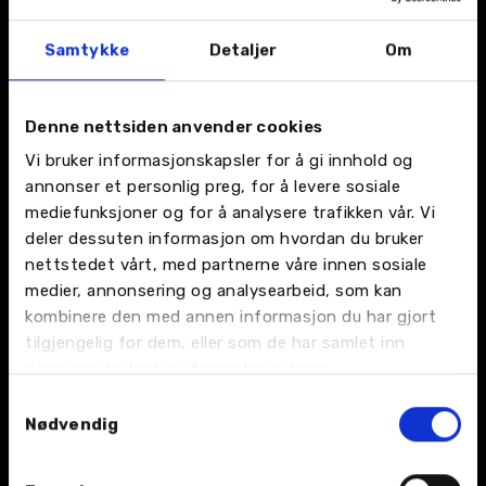
Samtykke
Detaljer
Om
Våre verkstedtjenester
Denne nettsiden anvender cookies
Vi bruker informasjonskapsler for å gi innhold og
annonser et personlig preg, for å levere sosiale
mediefunksjoner og for å analysere trafikken vår. Vi
Bilskade og lakk
Bilpleie
deler dessuten informasjon om hvordan du bruker
nettstedet vårt, med partnerne våre innen sosiale
Vi har bilskade- og
Vi hjelper deg med
lakkverksteder som tar
sesongens dekkskifte.
medier, annonsering og analysearbeid, som kan
seg av hele jobben med
kombinere den med annen informasjon du har gjort
bilen din.
tilgjengelig for dem, eller som de har samlet inn
gjennom din bruk av tjenestene deres.
Samtykkevalg
Nødvendig