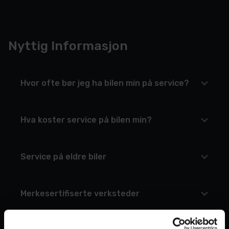
Nyttig Informasjon
Hvor ofte bør jeg ha bilen min på service?
Hva koster service på bilen min?
Service på eldre biler
Merkesertifiserte verksteder