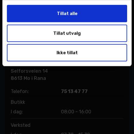
Tillat alle
Tillat utvalg
Mo i Rana
Bilsalg - Bilverksted
Toyota
Ikke tillat
Nordvik AS
Selforsveien 14
8613 Mo i Rana
Telefon:
75 13 47 77
Butikk
I dag:
08:00 - 16:00
Verksted