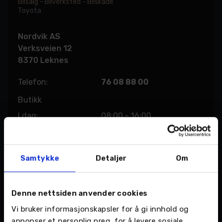
Bilsalg - Bilverksted - Bilskade
Toyota
Nordvik AS
Verksveien 12
8370 Leknes
Telefon:
76 08 88 00
Butikk
I dag:
08:00 - 16:00
Verksted
I dag:
08:00 - 16:00
Samtykke
Detaljer
Om
Denne nettsiden anvender cookies
Vi bruker informasjonskapsler for å gi innhold og
annonser et personlig preg, for å levere sosiale