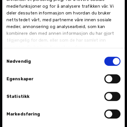
mediefunksjoner og for å analysere trafikken vår. Vi
deler dessuten informasjon om hvordan du bruker
Mo i Rana
nettstedet vårt, med partnerne våre innen sosiale
Bilsalg - Bilverksted
Kia - Mercedes-Benz - Opel - Peugeot
medier, annonsering og analysearbeid, som kan
kombinere den med annen informasjon du har gjort
tilgjengelig for dem, eller som de har samlet inn
M Nordvik AS
gjennom din bruk av tjenestene deres.
Selforsveien 14
8613 Mo i Rana
Samtykkevalg
Nødvendig
Telefon:
75 12 99 00
Butikk
Egenskaper
I dag:
08:00 - 16:00
Statistikk
Verksted
I dag:
08:00 - 16:00
Markedsføring