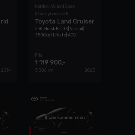
Nordvik AS avd Bodø
Stormyrveien 25
rid
Toyota Land Cruiser
2.8L Norsk Bil| GX| Varebil|
3500kg H.feste| ACC
Pris
1 119 900,-
2014
3 386 km
2025