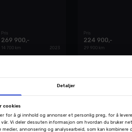
Pris
Pris
269 900,-
224 900,-
14 700 km
2023
29 900 km
Nordvik AS avd Leknes
Detaljer
Opel Mokka-e
Nordvik AS avd Narvik
Toyota Yaris Cross
Ryggekamera / Navigasjo
r cookies
327 WLTP
Hybrid 115 AWD-i
Active Tech AWD
er for å gi innhold og annonser et personlig preg, for å leve
n vår. Vi deler dessuten informasjon om hvordan du bruker ne
Pris
Pris
le medier, annonsering og analysearbeid, som kan kombinere