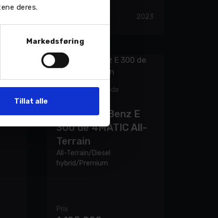
369 900,-
tene deres.
2023
51 446 km
2023
Markedsføring
rid
M Nordvik AS - Bodø
Tillat alle
Storsenter
Mercedes-Benz E
300 de 4MATIC All-
Terrain
All-Terrain/Diesel
hybrid/Premium
Pris