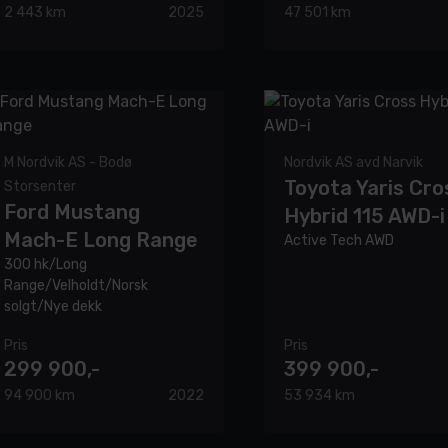
2 443 km
2025
47 501 km
M Nordvik AS - Bodø
Nordvik AS avd Narvik
Toyota Yaris Cro
Storsenter
Ford Mustang
Hybrid 115 AWD-i
Mach-E Long Range
Active Tech AWD
300 hk/Long
Range/Velholdt/Norsk
solgt/Nye dekk
Pris
Pris
299 900,-
399 900,-
94 900 km
2022
53 934 km