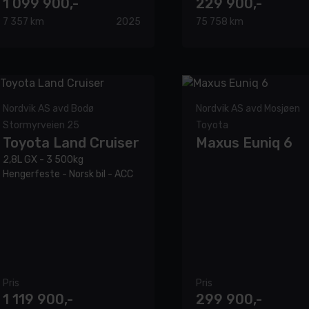
1 099 900,-
229 900,-
7 357 km
2025
75 758 km
Nordvik AS avd Bodø
Nordvik AS avd Mosjøen
Stormyrveien 25
Toyota
Toyota Land Cruiser
Maxus Euniq 6
2,8L GX - 3 500kg
Hengerfeste - Norsk bil - ACC
Pris
Pris
1 119 900,-
299 900,-