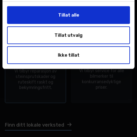
er kontrollert og
det aller meste innen
godkjent innen fristen.
feilretting og reparasjon.
Tillat alle
Tillat utvalg
Ikke tillat
Service
Ruteskift
Vi tilbyr service for alle
Vi tilbyr reparasjon av
bilmerker til
steinsprutskader og
konkurransedyktige
ruteskift raskt og
priser.
bekymringsfritt.
Finn ditt lokale verksted