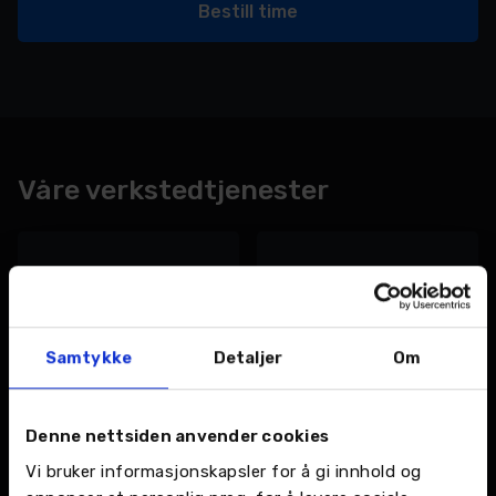
Bestill time
Våre verkstedtjenester
Bilskade og lakk
Bilpleie
Samtykke
Detaljer
Om
Vi har bilskade- og
Vi hjelper deg med
lakkverksteder som tar
sesongens dekkskifte.
seg av hele jobben med
Denne nettsiden anvender cookies
bilen din.
Vi bruker informasjonskapsler for å gi innhold og