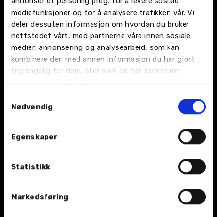
annonser et personlig preg, for å levere sosiale
mediefunksjoner og for å analysere trafikken vår. Vi
deler dessuten informasjon om hvordan du bruker
nettstedet vårt, med partnerne våre innen sosiale
medier, annonsering og analysearbeid, som kan
kombinere den med annen informasjon du har gjort
Dekk
Deler og tilbehør
tilgjengelig for dem, eller som de har samlet inn
gjennom din bruk av tjenestene deres.
Vi hjelper deg med
Vi leverer et bredt
sesongens dekkskifte.
utvalg deler og tilbehør
Samtykkevalg
til gunstige priser.
Nødvendig
Egenskaper
Statistikk
EU kontroll (PKK)
Reparasjon
Markedsføring
Som bileier er du
Med dyktige mekanikere
ansvarlig for at bilen din
kan vi hjelpe deg med