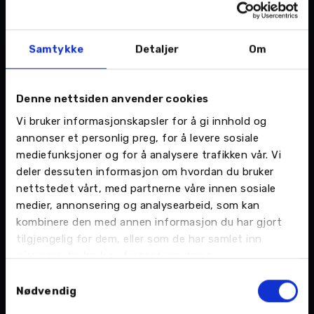
Kjøpesenterbulk og andre småskader? Med Smart
Repair reparerer vi småskadene på bilen din raskt og
rimelig.
Samtykke
Detaljer
Om
Les mer
Denne nettsiden anvender cookies
Vi bruker informasjonskapsler for å gi innhold og
annonser et personlig preg, for å levere sosiale
mediefunksjoner og for å analysere trafikken vår. Vi
Ruteskift
deler dessuten informasjon om hvordan du bruker
nettstedet vårt, med partnerne våre innen sosiale
medier, annonsering og analysearbeid, som kan
Vi samarbeider med forsikringsselskapene og tilbyr
reparasjon av bilglass raskt og bekymringsfrit, både
kombinere den med annen informasjon du har gjort
små steinsprutskader og ruteskift.
tilgjengelig for dem, eller som de har samlet inn
gjennom din bruk av tjenestene deres.
Samtykkevalg
Nødvendig
Les mer