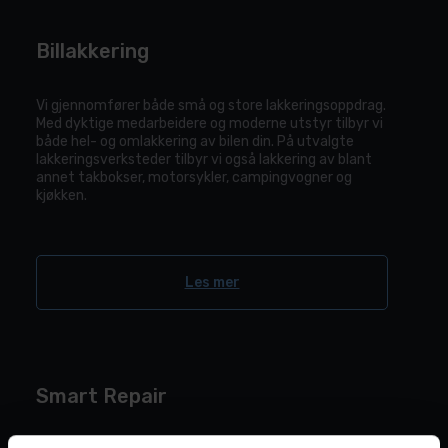
Billakkering
Vi gjennomfører både små og store lakkeringsoppdrag.
Med dyktige medarbeidere og moderne utstyr tilbyr vi
både hel- og omlakkering av bilen din. På utvalgte
lakkeringsverksteder tilbyr vi også lakkering av blant
annet takbokser, motorsykler, campingvogner og
kjøkken.
Les mer
Smart Repair