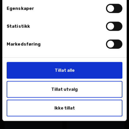
Egenskaper
Statistikk
Våre verkstedtjenester
Markedsføring
Tillat alle
Bilpleie
Bilskade og lakk
Vi hjelper deg med
Vi har bilskade- og
Tillat utvalg
sesongens dekkskifte.
lakkverksteder som tar
seg av hele jobben med
bilen din.
Ikke tillat