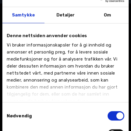
Samtykke
Detaljer
Om
Våre verkstedtjenester
Denne nettsiden anvender cookies
Vi bruker informasjonskapsler for å gi innhold og
annonser et personlig preg, for å levere sosiale
mediefunksjoner og for å analysere trafikken vår. Vi
Bilskade og lakk
Bilpleie
deler dessuten informasjon om hvordan du bruker
nettstedet vårt, med partnerne våre innen sosiale
Vi har bilskade- og
Vi hjelper deg med
medier, annonsering og analysearbeid, som kan
lakkverksteder som tar
sesongens dekkskifte.
seg av hele jobben med
kombinere den med annen informasjon du har gjort
bilen din.
tilgjengelig for dem, eller som de har samlet inn
gjennom din bruk av tjenestene deres.
Samtykkevalg
Nødvendig