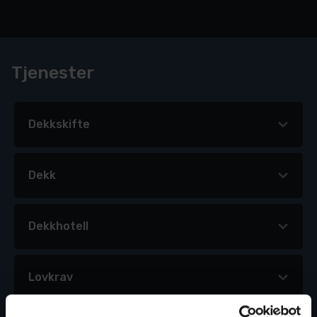
Tjenester
Dekkskifte
Dekk
Dekkhotell
Lovkrav