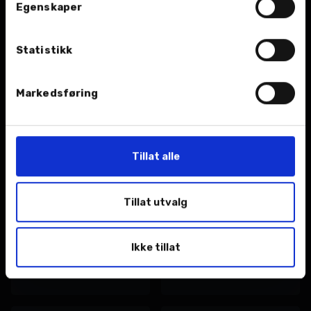
Egenskaper
Deler og tilbehør
Dekk
Statistikk
Vi leverer et bredt
Vi hjelper deg med
utvalg deler og tilbehør
sesongens dekkskifte.
til gunstige priser.
Markedsføring
Tillat alle
EU kontroll (PKK)
Reparasjon
Tillat utvalg
Som bileier er du
Med dyktige mekanikere
ansvarlig for at bilen din
kan vi hjelpe deg med
Ikke tillat
er kontrollert og
det aller meste innen
godkjent innen fristen.
feilretting og reparasjon.