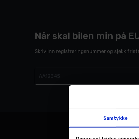
Når skal bilen min på E
Skriv inn registreringsnummer og sjekk frist
Samtykke
Denne nettsiden anvende