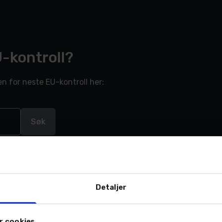
U-kontroll?
en for neste EU-kontroll her:
Søk
Detaljer
r cookies