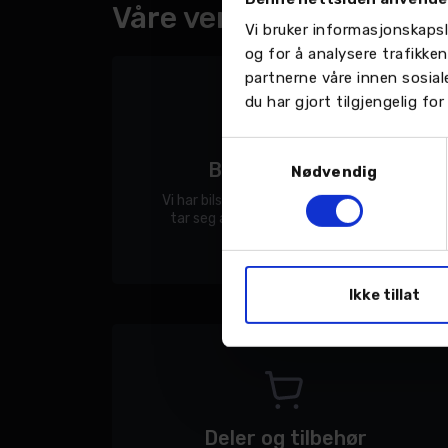
Våre verkstedtjenester
Vi bruker informasjonskapsl
og for å analysere trafikke
partnerne våre innen sosia
du har gjort tilgjengelig f
Samtykkevalg
Bilskade og lakk
Nødvendig
Vi har bilskade- og lakkverksteder som
tar seg av hele jobben med bilen din.
Ikke tillat
Deler og tilbehør