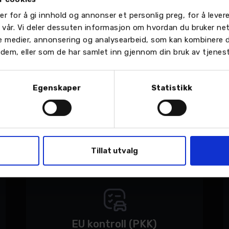
er for å gi innhold og annonser et personlig preg, for å leve
n vår. Vi deler dessuten informasjon om hvordan du bruker ne
le medier, annonsering og analysearbeid, som kan kombinere
or dem, eller som de har samlet inn gjennom din bruk av tjenes
Bilpleie
Egenskaper
Statistikk
Vi hjelper deg med sesongens dekkskifte.
Tillat utvalg
EU kontroll (PKK)