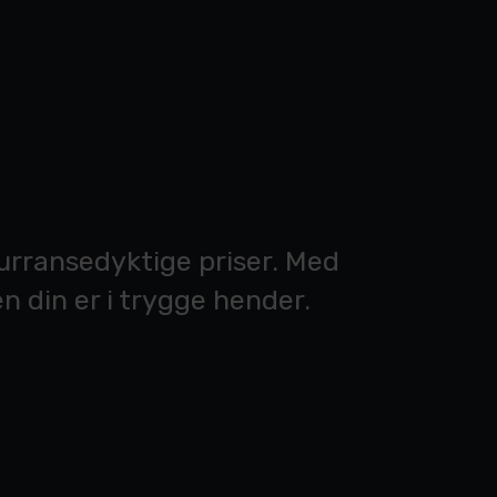
nkurransedyktige priser. Med
n din er i trygge hender.