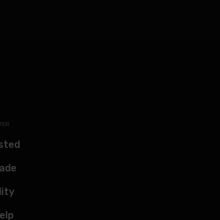
TER
sted
kade
lity
elp