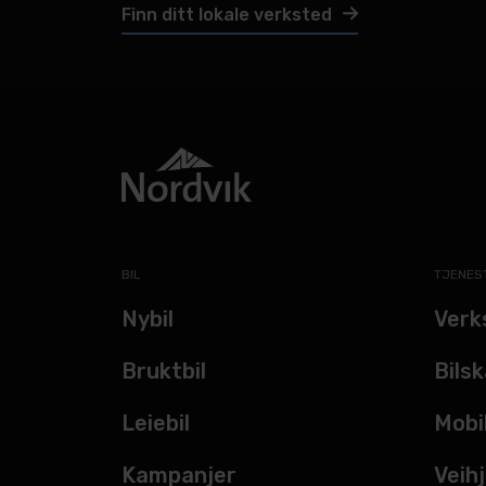
Finn ditt lokale verksted
BIL
TJENES
Nybil
Verk
Bruktbil
Bils
Leiebil
Mobi
Kampanjer
Veihj