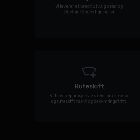
Vi leverer et bredt utvalg deler og
tilbehør til gunstige priser.
Ruteskift
Vi tilbyr reparasjon av steinsprutskader
og ruteskift raskt og bekymringsfritt.