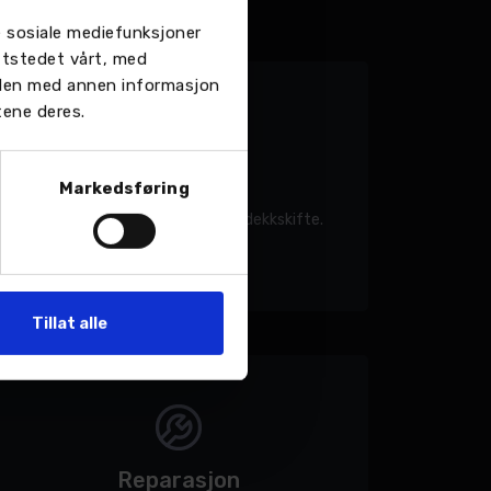
re sosiale mediefunksjoner
ttstedet vårt, med
 den med annen informasjon
tene deres.
Dekk
Markedsføring
Vi hjelper deg med sesongens dekkskifte.
Tillat alle
Reparasjon