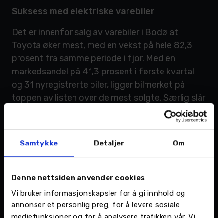
Suksess med elektriske varebiler
Det er innenfor salg av varebiler i Bodø at
Toyota øker mest, med en vekst på hele 82,3
prosent fra samme periode i fjor. Med en
markedsandel på 41,3 prosent i første kvartal
og 31 nyregistrerte biler, ligger bilmerket på
toppen av listen over de mest solgte. Særlig slår
Toyota Proace godt an, med 11 nyregistreringer.
Også sentralt ser man de samme tendensene,
Samtykke
Detaljer
Om
hvor salget av varebiler fra Toyota har en vekst
på hele 132 prosent fra samme periode i fjor.
Med en markedsandel på 23,6 prosent i første
Denne nettsiden anvender cookies
kvartal og nesten 2000 nyregistrerte biler, ligger
Vi bruker informasjonskapsler for å gi innhold og
bilmerket på toppen av listen over de mest
annonser et personlig preg, for å levere sosiale
solgte. Salget av Toyota Proace utgjør
mediefunksjoner og for å analysere trafikken vår. Vi