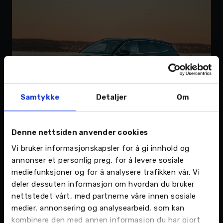
Samtykke
Detaljer
Om
BYD Tang. Foto: BYD Norge.
Høyoppløselig
Denne nettsiden anvender cookies
bilde i bunnen av artikkelen.
Vi bruker informasjonskapsler for å gi innhold og
annonser et personlig preg, for å levere sosiale
Søker etter salgsansvarlig
mediefunksjoner og for å analysere trafikken vår. Vi
deler dessuten informasjon om hvordan du bruker
Åpningsdato er fortsatt ikke satt, men Daniel
nettstedet vårt, med partnerne våre innen sosiale
satser på at den nye butikken vil være klar for
medier, annonsering og analysearbeid, som kan
åpning i løpet av høsten: -Akkurat nå jobber vi
kombinere den med annen informasjon du har gjort