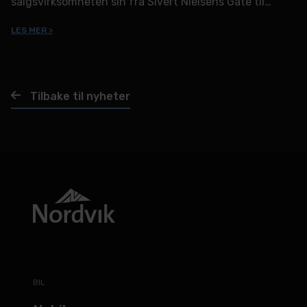
salgsvirksomheten sin fra Sivert Nielsens Gate til
Stormyrveien 6.
LES MER >
Tilbake til nyheter
BIL