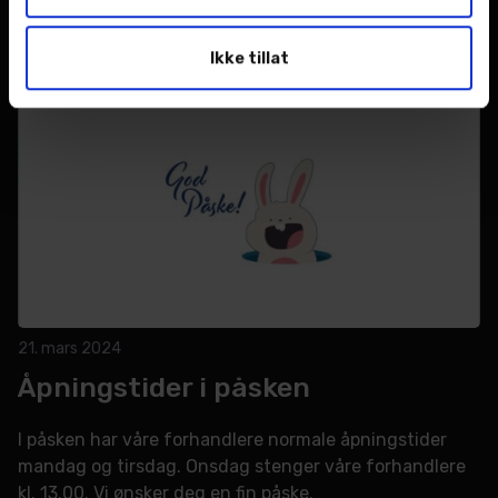
Relaterte nyheter
Ikke tillat
21. mars 2024
Åpningstider i påsken
I påsken har våre forhandlere normale åpningstider
mandag og tirsdag. Onsdag stenger våre forhandlere
kl. 13.00. Vi ønsker deg en fin påske.