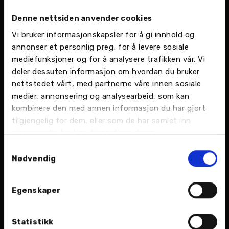
tilbake i Toyota Hiace-æraen på 1990- og tidlig
Denne nettsiden anvender cookies
2000-tallet for å finne forrige halvår da Toyota
Vi bruker informasjonskapsler for å gi innhold og
toppet listen over flest nyregistrerte varebiler. -
annonser et personlig preg, for å levere sosiale
Vi har nå et komplett utvalg av varebiler, og
mediefunksjoner og for å analysere trafikken vår. Vi
resultatene kommer fra en forsterket satsing på
deler dessuten informasjon om hvordan du bruker
varebiler både på importør og forhandlere, sier
nettstedet vårt, med partnerne våre innen sosiale
varebilsjef Hans Petter Bakken i Toyota Norge.
medier, annonsering og analysearbeid, som kan
Også i Harstad ligger Toyota høyt på
kombinere den med annen informasjon du har gjort
salgsstatistikken med en markedsandel på 15,4
tilgjengelig for dem, eller som de har samlet inn
prosent, bak Ford og Volkswagen med en
gjennom din bruk av tjenestene deres.
markedsandel på henholdsvis 25,6 prosent og
Samtykkevalg
Nødvendig
19,2 prosent.
Mest solgt av Toyotas varebiler er Toyota
Egenskaper
Proace, inkludert en elektrisk utgave som er
Norges mest kjøpte elektriske varebil hittil i år: -
Statistikk
Det er svært gledelig at den kompakte varebilen