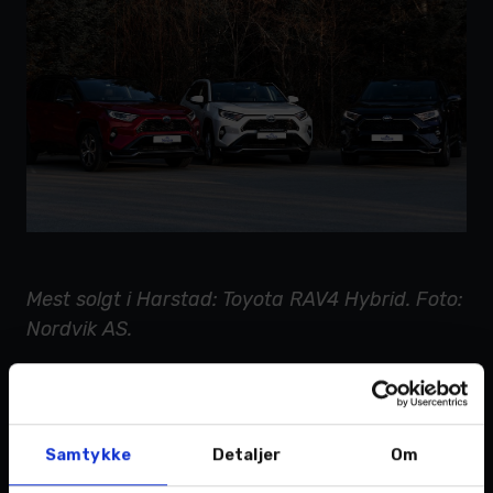
Mest solgt i Harstad: Toyota RAV4 Hybrid. Foto:
Nordvik AS.
Bredt utvalg på varebil
Nasjonalt er det spesielt innen varebil at
Toyotas salgsstatistikk overrasker resten av
Samtykke
Detaljer
Om
bransjen med 3810 biler i første halvår. Vi må