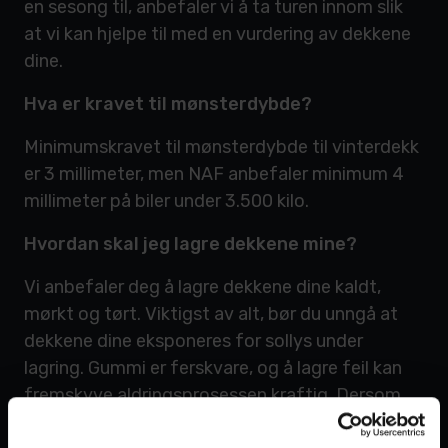
en sesong til, anbefaler vi å ta turen innom slik
at vi kan hjelpe til med en vurdering av dekkene
dine.
Hva er kravet til mønsterdybde?
Minimumskravet til mønsterdybde til vinterdekk
er 3 millimeter, men NAF anbefaler minimum 4
millimeter på biler under 3.500 kilo.
Hvordan skal jeg lagre dekkene mine?
Vi anbefaler deg å lagre dekkene dine kaldt,
mørkt og tørt. Viktigst av alt, bør du unngå at
dekkene dine eksponeres for sollys under
lagring. Gummi er ferskvare, og å lagre feil kan
fremskyve aldringsprosessen kraftig. Dersom
du ikke har tilstrekkelig lagringsplass hjemme,