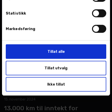
Statistikk
Relaterte nyheter
Markedsføring
Tillat alle
Tillat utvalg
Ikke tillat
15. november 2024
13.000 km til inntekt for