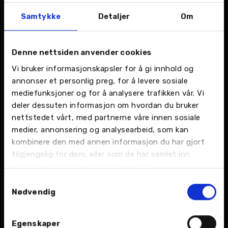
tilbyr vi dekkhotell på flere av våre forhandlere
hvor vi tar godt vare på dekkene dine til de skal
Samtykke
Detaljer
Om
brukes igjen.
Helt til slutt er det viktig å nevne viktigheten av
Denne nettsiden anvender cookies
å etterstramme dekkene dine. Enten du velger å
Vi bruker informasjonskapsler for å gi innhold og
bytte dekk selv, eller får hjelp av en forhandler,
annonser et personlig preg, for å levere sosiale
bør mutterne alltid strammes etter første
mediefunksjoner og for å analysere trafikken vår. Vi
kjøretur. Ikke bare bedrer det balansen på
deler dessuten informasjon om hvordan du bruker
nettstedet vårt, med partnerne våre innen sosiale
dekkene dine, det forhindrer også feil som i
medier, annonsering og analysearbeid, som kan
verste fall kan gjøre at dekkene dine faller av.
kombinere den med annen informasjon du har gjort
tilgjengelig for dem, eller som de har samlet inn
gjennom din bruk av tjenestene deres.
Samtykkevalg
Tags
Nødvendig
m nordvik as
Nordvik
Nordvik AS
nordvik car as
Egenskaper