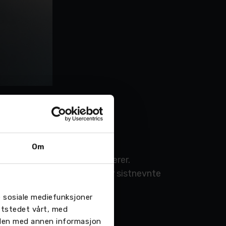
Om
ss til både fører og passasjerer.
brid og plug-in hybrid, hvor sistnevnte
re sosiale mediefunksjoner
ttstedet vårt, med
 den med annen informasjon