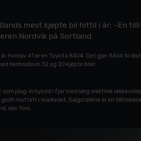
nds mest kjøpte bil hittil i år: -En tilli
leren Nordvik på Sortland.
 i år, hvorav 41 er en Toyota RAV4. Det gjør RAV4 til di
d henholdsvis 32 og 20 kjøpte biler.
rt som plug-in hybrid i fjor med lang elektrisk rekkevi
å godt mottatt i markedet. Salgstallene er en tillitserkl
, sier Toni.