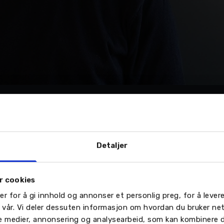
Nordvik AS avd. Sortland. Foto: Nordvik AS.
Detaljer
kt som familiebil. Bilen er romslig, hvor du har god pla
de vogn, bagasje og utstyr. Bilen leveres både som hy
r cookies
trisk store deler av hverdagen.
er for å gi innhold og annonser et personlig preg, for å leve
n vår. Vi deler dessuten informasjon om hvordan du bruker ne
le medier, annonsering og analysearbeid, som kan kombinere