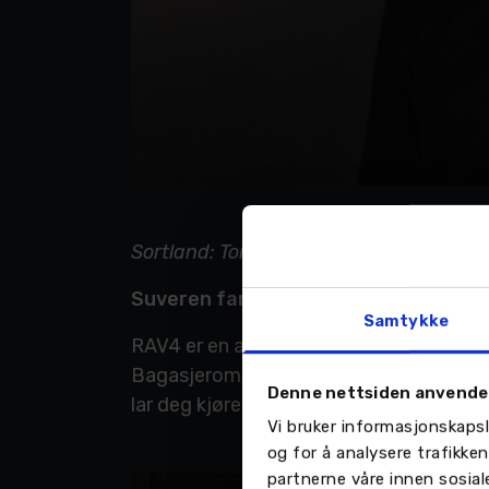
Sortland: Toni Gjessing, daglig leder i 
Suveren familiebil
Samtykke
RAV4 er en allsidig SUV som passer perfe
Bagasjerommet har også god plass til bå
Denne nettsiden anvende
lar deg kjøre mer eller mindre 100% elek
Vi bruker informasjonskapsl
og for å analysere trafikke
partnerne våre innen sosia