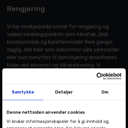
Rengjøring
Vi har innskjerpede rutiner for rengjøring og
vasker berøringspunkter som håndtak, disk,
kundeområde og bankterminaler flere ganger
daglig. Alle biler som ankommer våre verksteder
eller som benyttes til demokjøring desinfiseres
både ved ankomst og tilbakelevering. Vi
rengjør alle berøringspunkt som blant annet
håndtak, ratt, girspake, dashbord og nøkler.
Samtykke
Detaljer
Om
Engangshansker
Denne nettsiden anvender cookies
Alle våre medarbeidere er utstyrt med
Vi bruker informasjonskapsler for å gi innhold og
engangshansker som byttes ut jevnlig.