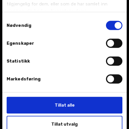
tilgjengelig for dem, eller som de har samlet inn
gjennom din bruk av tjenestene deres.
Samtykkevalg
Nødvendig
Egenskaper
Statistikk
15. november 2024
Markedsføring
13.000 km til inntekt for
Barnekreftforeningen
Tillat alle
I de siste månedene har Hanne og teamet fra TV-
aksjonen NRK Nordland lagt bak seg en imponerende
reise gjennom Nordland, hvor de har samlet inn penger
Tillat utvalg