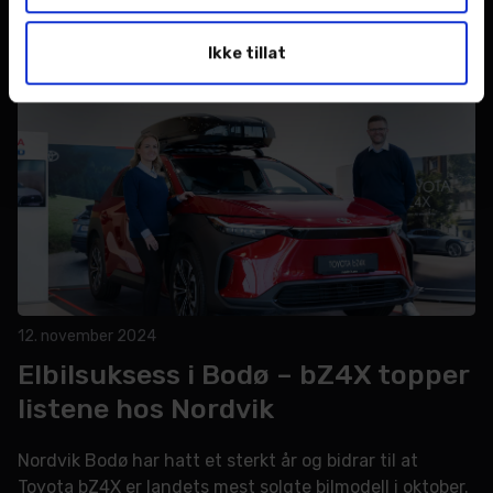
til Barnekreftforeningen.
LES MER >
Ikke tillat
12. november 2024
Elbilsuksess i Bodø – bZ4X topper
listene hos Nordvik
Nordvik Bodø har hatt et sterkt år og bidrar til at
Toyota bZ4X er landets mest solgte bilmodell i oktober.