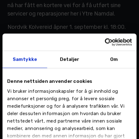
nå har fått en kortere vei for å få utført sine
servicer og reparasjoner her i Ytre Namdal.
Nordvik Kolvereid åpner 1. september kl. 18:00.
Se åpningstilbudene her.
Samtykke
Detaljer
Om
Tags
Denne nettsiden anvender cookies
Nordvik AS
toyota
Vi bruker informasjonskapsler for å gi innhold og
annonser et personlig preg, for å levere sosiale
mediefunksjoner og for å analysere trafikken vår. Vi
deler dessuten informasjon om hvordan du bruker
nettstedet vårt, med partnerne våre innen sosiale
medier, annonsering og analysearbeid, som kan
Relaterte nyheter
kombinere den med annen informasjon du har gjort