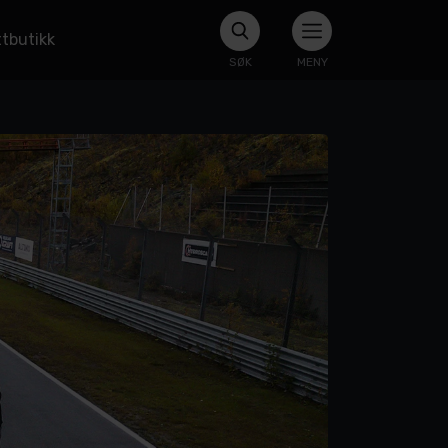
tbutikk
SØK
MENY