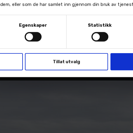
 som er teknisk leder for prosjektet. Nilssen, kjent som
or dem, eller som de har samlet inn gjennom din bruk av tjenes
Solutions: -Dette er ett av Norges råeste lærlingeprosje
 banebil. Nordvik viser en imponerende satsning, og jeg
Egenskaper
Statistikk
tidens talenter.
stilt av dedikerte lærlinger hos Nordviks Toyota-forhan
r å lage en serie som dokumenterer byggeprosessen i 
Tillat utvalg