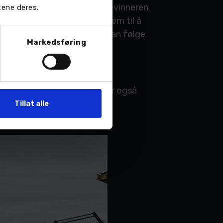
 mekaniker for Formula Drift-vinneren
tene deres.
kter, og jeg ser virkelig frem til å
 håper at flere i bransjen kan følge
Markedsføring
dler på Sortland. Nordvik har også
sosiale medier.
Tillat alle