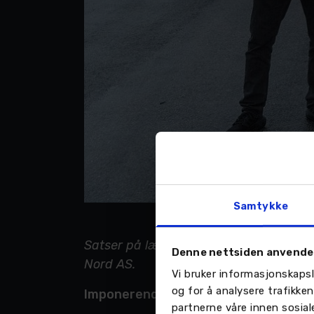
Samtykke
Satser på lærlingene med unikt prosjekt
Denne nettsiden anvende
Nord AS.
Vi bruker informasjonskapsl
og for å analysere trafikke
Imponerende satsning
partnerne våre innen sosia