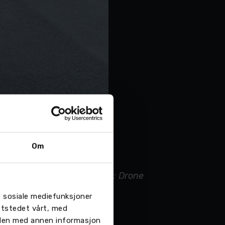
Om
hristian Nordvik (t.h). Foto: Drone
re sosiale mediefunksjoner
ttstedet vårt, med
 den med annen informasjon