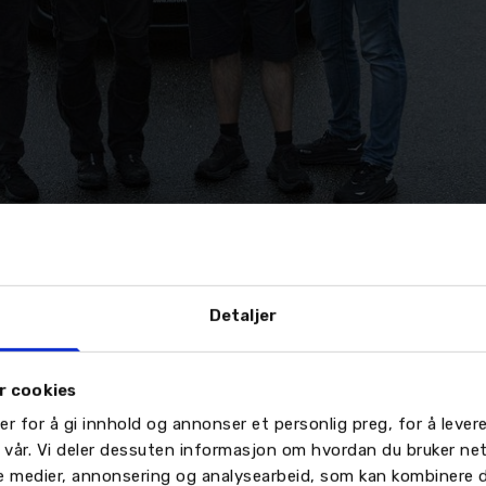
Detaljer
: Fredric Aasbø (t.v), Sven Forsbakk, Erik Nilssen og C
r cookies
er for å gi innhold og annonser et personlig preg, for å leve
n vår. Vi deler dessuten informasjon om hvordan du bruker ne
le medier, annonsering og analysearbeid, som kan kombinere