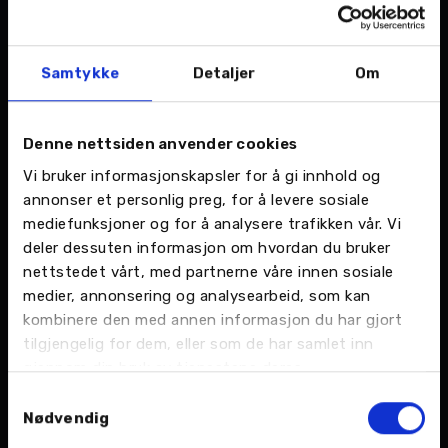
tungt både på industri og utvikling. Det er veldig
mye spennende som skjer i regionen vår for
tiden, og jeg ser virkelig frem til å følge
Samtykke
Detaljer
Om
utviklingen i årene som kommer, sier han.
Gode opplevelser
Denne nettsiden anvender cookies
Vi bruker informasjonskapsler for å gi innhold og
Administrerende direktør i Nordvik AS, Christian
annonser et personlig preg, for å levere sosiale
Nordvik er glad for å ha Gjermund med på laget:
mediefunksjoner og for å analysere trafikken vår. Vi
-Gjermund er en trygg kandidat som kommer til
deler dessuten informasjon om hvordan du bruker
å passe godt inn sammen med gjengen I Mo i
nettstedet vårt, med partnerne våre innen sosiale
Rana. Han har bred erfaring innen for salg og
medier, annonsering og analysearbeid, som kan
servicemarked, og ser frem til å skape gode
kombinere den med annen informasjon du har gjort
opplevelser, avslutter han.
tilgjengelig for dem, eller som de har samlet inn
gjennom din bruk av tjenestene deres.
Samtykkevalg
Nødvendig