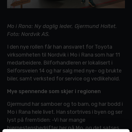
Mo i Rana: Ny daglig leder, Gjermund Holtet.
Foto: Nordvik AS.
I den nye rollen får han ansvaret for Toyota
virksomheten til Nordvik i Mo i Rana som har 11
medarbeidere. Bilforhandleren er lokalisert i
Selforsveien 14 og har salg med nye- og brukte
biler, samt verksted for service og vedlikehold.
Mye spennende som skjer i regionen
Gjermund har samboer og to barn, og har bodd i
Mo i Rana hele livet. Han stortrives i byen og ser
lyst på fremtiden: -Vi har mange
hjørnestensbedrifter her på Mo, og det satses