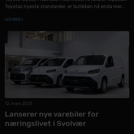
Toyotas nyeste standarder, er butikken nå enda mer
innbydende og funksjonell – både for bilkjøpere og de
LES MER >
som kommer inn for service.
12. mars 2025
Lanserer nye varebiler for
næringslivet i Svolvær