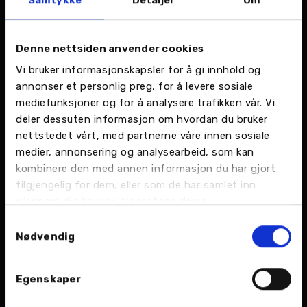
komfortable disse bilene er og samtidig få en
innføring i våre tjenester som tilbys som en del
av Toyota Professional, avslutter Sverre.
Denne nettsiden anvender cookies
Vi bruker informasjonskapsler for å gi innhold og
Toyota har også åpnet for bestilling av Proace
annonser et personlig preg, for å levere sosiale
Max i Norge, en enda større kassebil som er
mediefunksjoner og for å analysere trafikken vår. Vi
tilgjengelig med både elektrisk og diesel
deler dessuten informasjon om hvordan du bruker
drivlinje. Den batterielektriske Proace Max har
nettstedet vårt, med partnerne våre innen sosiale
en rekkevidde på opptil 420 km (WLTP-
medier, annonsering og analysearbeid, som kan
kombinert syklus).
kombinere den med annen informasjon du har gjort
tilgjengelig for dem, eller som de har samlet inn
Mer info om de nye modellene:
gjennom din bruk av tjenestene deres.
Samtykkevalg
Toyota Professional varebilsortiment
Nødvendig
• PROACE CITY: Kompakte varebiler med
elektrisk rekkevidde opptil 337 km og
Egenskaper
lastekapasitet opptil 4,4 m³