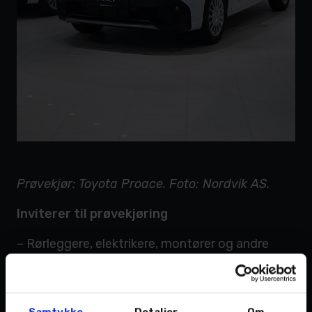
Prøvekjør: Toyota Proace. Foto: Nordvik AS.
Inviterer til prøvekjøring
– Rørleggere, elektrikere, montører og andre
fagfolk i byen er hjertelig velkommen til å
prøvekjøre de nye modellene våre. Det er en
flott mulighet til å teste ut hvor allsidige og
Samtykke
Detaljer
Om