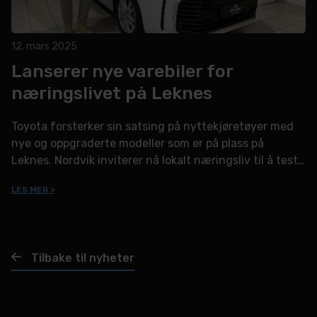
12. mars 2025
Lanserer nye varebiler for
næringslivet på Leknes
Toyota forsterker sin satsing på nyttekjøretøyer med
nye og oppgraderte modeller som er på plass på
Leknes. Nordvik inviterer nå lokalt næringsliv til å teste
sitt utvalg av allsidige og bærekraftige varebiler under
LES MER >
varebildagene 12.-21. mars.
Tilbake til nyheter