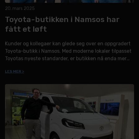
20. mars 2025
Toyota-butikken i Namsos har
fått et løft
Kunder og kollegaer kan glede seg over en oppgradert
Toyota-butikk i Namsos. Med moderne lokaler tilpasset
Toyotas nyeste standarder, er butikken nå enda mer
innbydende og funksjonell – både for bilkjøpere og de
LES MER >
som kommer inn for service.