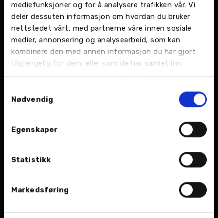
Mer info om de nye modellene:
mediefunksjoner og for å analysere trafikken vår. Vi
deler dessuten informasjon om hvordan du bruker
Toyota Professional varebilsortiment
nettstedet vårt, med partnerne våre innen sosiale
medier, annonsering og analysearbeid, som kan
• PROACE CITY: Kompakte varebiler med
kombinere den med annen informasjon du har gjort
elektrisk rekkevidde opptil 337 km og
tilgjengelig for dem, eller som de har samlet inn
lastekapasitet opptil 4,4 m³
gjennom din bruk av tjenestene deres.
Samtykkevalg
• PROACE: Mellomstore varebiler med elektrisk
Nødvendig
rekkevidde opptil 347 km og lastekapasitet
opptil 6,6 m³
Egenskaper
• PROACE MAX: Tunge varebiler med opptil 17
m³ lastevolum. Elektrisk rekkevidde opptil 424
Statistikk
km
Markedsføring