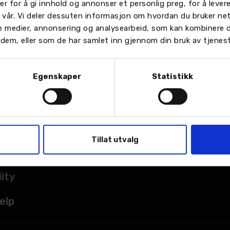
er for å gi innhold og annonser et personlig preg, for å leve
n vår. Vi deler dessuten informasjon om hvordan du bruker ne
le medier, annonsering og analysearbeid, som kan kombinere
or dem, eller som de har samlet inn gjennom din bruk av tjenes
Egenskaper
Statistikk
TER
sted
Tillat utvalg
kade
lity
elp