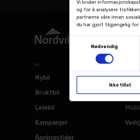
Vi bruker informasjonskapsl
og for å analysere trafikke
partnerne våre innen sosia
du har gjort tilgjengelig f
Samtykkevalg
Nødvendig
BIL
TJENES
Nybil
Verk
Ikke tillat
Bruktbil
Bils
Leiebil
Mobi
Kampanjer
Veihj
Åpningstider