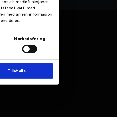
re sosiale mediefunksjoner
ttstedet vårt, med
 den med annen informasjon
tene deres.
Markedsføring
Tillat alle