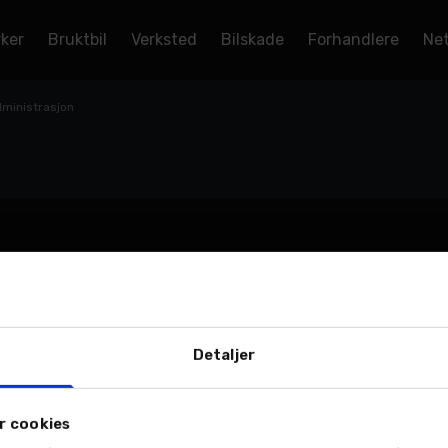
rker
Bruktbil
Verksted
Bilskade
Forhandlere
Net
ministrasjon
Detaljer
r cookies