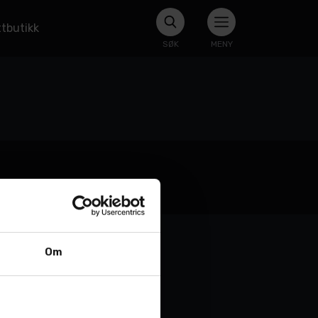
tbutikk
SØK
MENY
Om