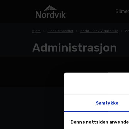
Bilme
Hjem
Finn Forhandler
Bodø - Olav V gate 102
Ad
Administrasjon
Samtykke
Denne nettsiden anvende