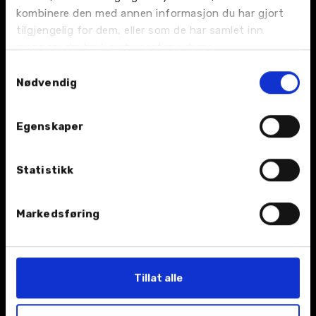
BIL
kombinere den med annen informasjon du har gjort
tilgjengelig for dem, eller som de har samlet inn
Nybil
gjennom din bruk av tjenestene deres.
Samtykkevalg
Bruktbil
Nødvendig
Leiebil
Egenskaper
Kampanjer
Statistikk
Åpningstider
Markedsføring
TJENESTER
Verksted
Tillat alle
Bilskade