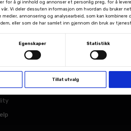
er for å gi innhold og annonser et personlig preg, for å leve
n vår. Vi deler dessuten informasjon om hvordan du bruker ne
le medier, annonsering og analysearbeid, som kan kombinere
or dem, eller som de har samlet inn gjennom din bruk av tjenes
Egenskaper
Statistikk
TER
sted
Tillat utvalg
kade
lity
elp