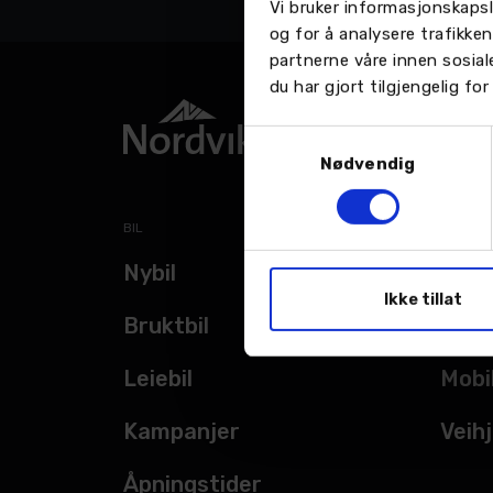
Vi bruker informasjonskapsl
og for å analysere trafikke
partnerne våre innen sosia
du har gjort tilgjengelig f
Samtykkevalg
Nødvendig
BIL
TJENES
Nybil
Verk
Ikke tillat
Bruktbil
Bils
Leiebil
Mobi
Kampanjer
Veihj
Åpningstider