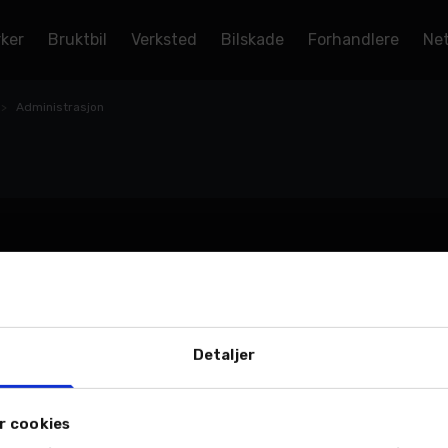
rker
Bruktbil
Verksted
Bilskade
Forhandlere
Net
Administrasjon
Detaljer
r cookies