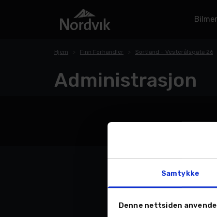
Bilme
Hjem
Finn Forhandler
Sortland - Vesterålsgata 26
Administrasjon
Samtykke
Denne nettsiden anvende