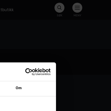
tbutikk
SØK
MENY
Om