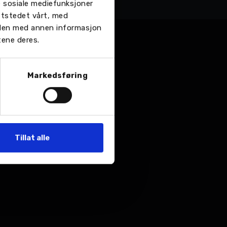
re sosiale mediefunksjoner
ttstedet vårt, med
 den med annen informasjon
tene deres.
Markedsføring
Tillat alle