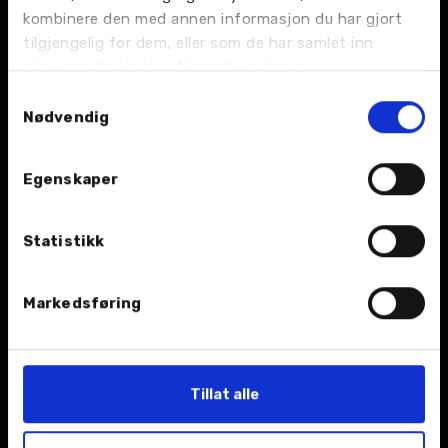
BIL
kombinere den med annen informasjon du har gjort
tilgjengelig for dem, eller som de har samlet inn
Nybil
gjennom din bruk av tjenestene deres.
Samtykkevalg
Bruktbil
Nødvendig
Leiebil
Egenskaper
Kampanjer
Statistikk
Åpningstider
Markedsføring
TJENESTER
Verksted
Tillat alle
Bilskade