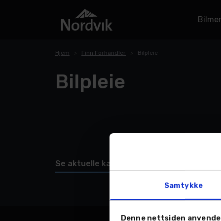
Bilme
Hjem
Finn Forhandler
Bilpleie
Bilpleie
Se aktuelle kampanjer
Samtykke
Denne nettsiden anvende