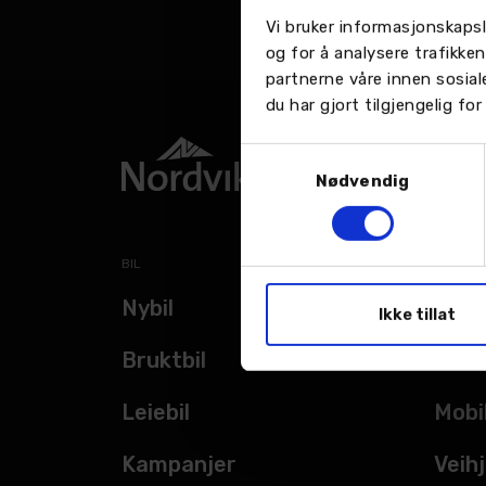
Vi bruker informasjonskapsl
og for å analysere trafikke
partnerne våre innen sosia
du har gjort tilgjengelig f
Samtykkevalg
Nødvendig
BIL
TJENES
Nybil
Verk
Ikke tillat
Bruktbil
Bils
Leiebil
Mobi
Kampanjer
Veihj