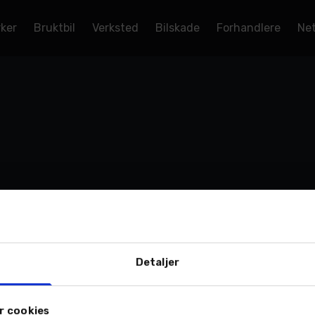
rker
Bruktbil
Verksted
Bilskade
Forhandlere
Net
Detaljer
r cookies