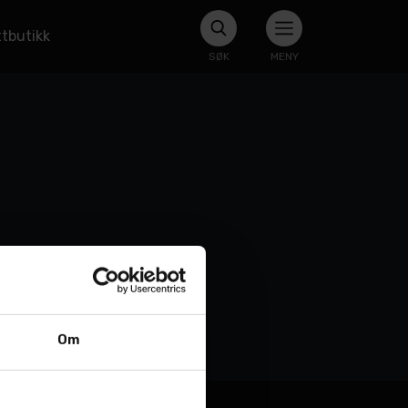
tbutikk
SØK
MENY
Om