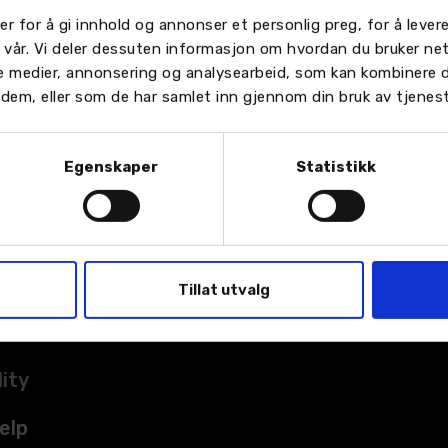
er for å gi innhold og annonser et personlig preg, for å leve
n vår. Vi deler dessuten informasjon om hvordan du bruker ne
le medier, annonsering og analysearbeid, som kan kombinere
or dem, eller som de har samlet inn gjennom din bruk av tjenes
Egenskaper
Statistikk
TER
sted
Tillat utvalg
kade
lity
elp