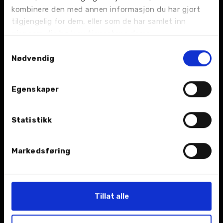
BIL
kombinere den med annen informasjon du har gjort
tilgjengelig for dem, eller som de har samlet inn
Nybil
gjennom din bruk av tjenestene deres.
Samtykkevalg
Bruktbil
Nødvendig
Leiebil
Egenskaper
Kampanjer
Statistikk
Åpningstider
Markedsføring
TJENESTER
Verksted
Tillat alle
Bilskade