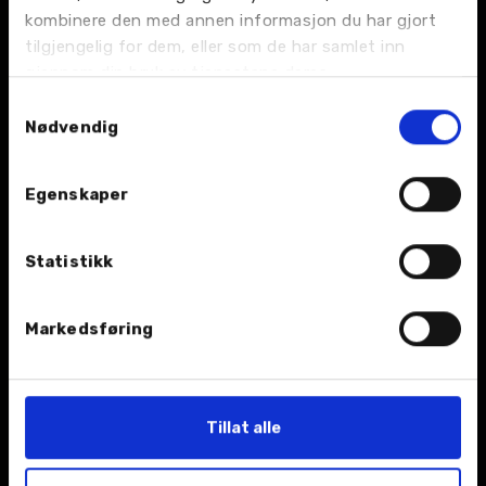
BIL
kombinere den med annen informasjon du har gjort
tilgjengelig for dem, eller som de har samlet inn
Nybil
gjennom din bruk av tjenestene deres.
Samtykkevalg
Bruktbil
Nødvendig
Leiebil
Egenskaper
Kampanjer
Statistikk
Åpningstider
Markedsføring
TJENESTER
Verksted
Tillat alle
Bilskade