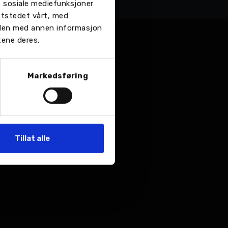
re sosiale mediefunksjoner
ttstedet vårt, med
 den med annen informasjon
tene deres.
Markedsføring
Tillat alle