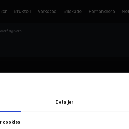
rker
Bruktbil
Verksted
Bilskade
Forhandlere
Net
nderådgivere
Detaljer
r cookies