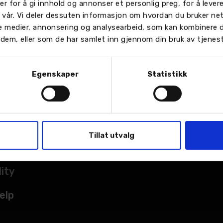
er for å gi innhold og annonser et personlig preg, for å leve
n vår. Vi deler dessuten informasjon om hvordan du bruker ne
le medier, annonsering og analysearbeid, som kan kombinere
or dem, eller som de har samlet inn gjennom din bruk av tjenes
Egenskaper
Statistikk
TER
sted
Tillat utvalg
kade
lity
elp