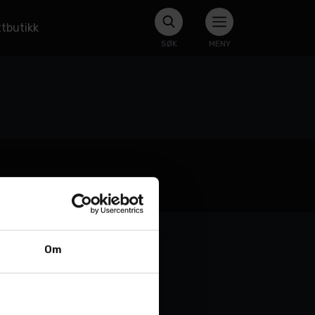
tbutikk
SØK
MENY
Om