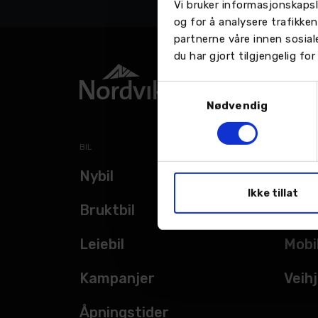
Vi bruker informasjonskapsl
og for å analysere trafikke
partnerne våre innen sosia
du har gjort tilgjengelig f
Samtykkevalg
Nødvendig
BIL
TJENES
Nybil
Verk
Ikke tillat
Bruktbil
Bils
Leiebil
Mobi
Kampanjer
Veihj
Åpningstider