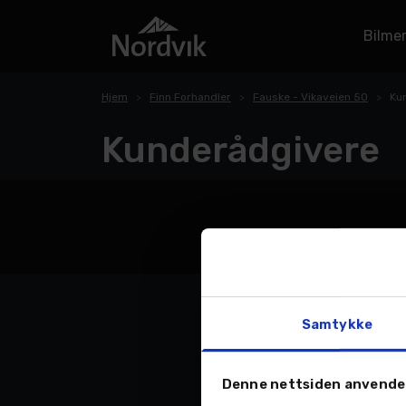
Bilme
Hjem
Finn Forhandler
Fauske - Vikaveien 50
Ku
Kunderådgivere
Samtykke
Denne nettsiden anvende