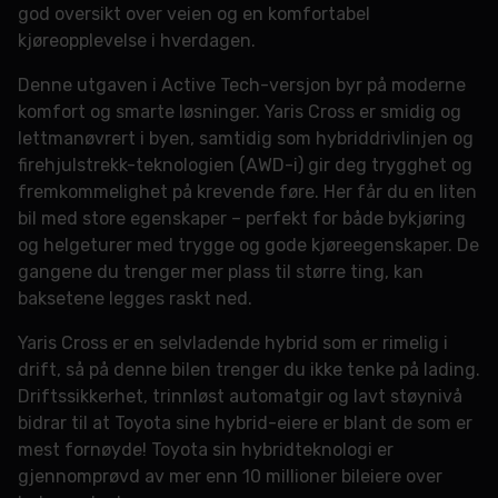
god oversikt over veien og en komfortabel
kjøreopplevelse i hverdagen.
Denne utgaven i Active Tech-versjon byr på moderne
komfort og smarte løsninger. Yaris Cross er smidig og
lettmanøvrert i byen, samtidig som hybriddrivlinjen og
firehjulstrekk-teknologien (AWD-i) gir deg trygghet og
fremkommelighet på krevende føre. Her får du en liten
bil med store egenskaper – perfekt for både bykjøring
og helgeturer med trygge og gode kjøreegenskaper. De
gangene du trenger mer plass til større ting, kan
baksetene legges raskt ned.
Yaris Cross er en selvladende hybrid som er rimelig i
drift, så på denne bilen trenger du ikke tenke på lading.
Driftssikkerhet, trinnløst automatgir og lavt støynivå
bidrar til at Toyota sine hybrid-eiere er blant de som er
mest fornøyde! Toyota sin hybridteknologi er
gjennomprøvd av mer enn 10 millioner bileiere over