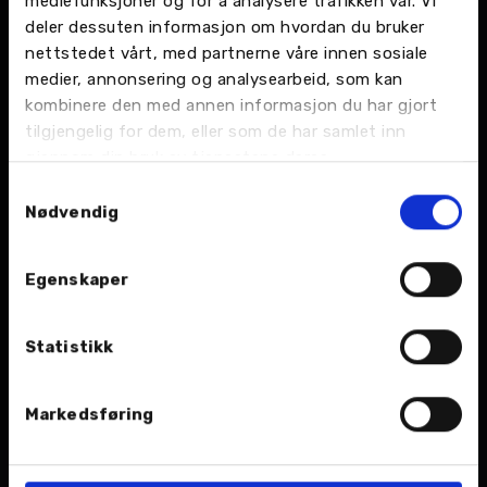
mediefunksjoner og for å analysere trafikken vår. Vi
Antall dører
4
deler dessuten informasjon om hvordan du bruker
Reg. nr.
YU50110
nettstedet vårt, med partnerne våre innen sosiale
medier, annonsering og analysearbeid, som kan
Effekt
116 Hk
kombinere den med annen informasjon du har gjort
tilgjengelig for dem, eller som de har samlet inn
Toppfart
170 km/t
gjennom din bruk av tjenestene deres.
Vekt
1 260 kg
Samtykkevalg
Nødvendig
Totalpris kr
369 900,-
Egenskaper
Last ned tilstandsrapport
Statistikk
Markedsføring