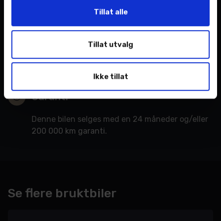
Tillat alle
Service
Tillat utvalg
Bilen har fått service i henhold til fabrikkens
retningslinjer.
Ikke tillat
Garanti
Denne bilen selges med en 24 måneder og/eller
200 000 km garanti.
Se flere bruktbiler