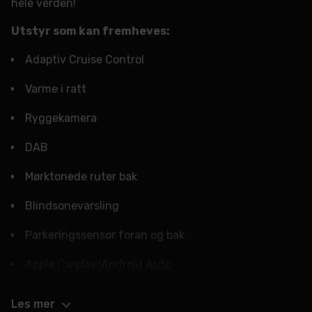
hele verden!
Utstyr som kan fremheves:
Adaptiv Cruise Control
Varme i ratt
Ryggekamera
DAB
Mørktonede ruter bak
Blindsonevarsling
Parkeringssensor foran og bak
Apple Carplay/Android Auto
Toyota Safety Sense
Les mer