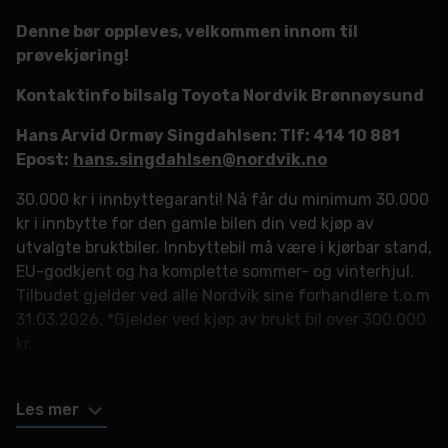
Denne bør oppleves, velkommen innom til
prøvekjøring!
Kontaktinfo bilsalg Toyota Nordvik Brønnøysund
Hans Arvid Ormøy Singdahlsen: Tlf: 414 10 881
Epost:
hans.singdahlsen@nordvik.no
30.000 kr i innbyttegaranti! Nå får du minimum 30.000
kr i innbytte for den gamle bilen din ved kjøp av
utvalgte bruktbiler. Innbyttebil må være i kjørbar stand,
EU-godkjent og ha komplette sommer- og vinterhjul.
Tilbudet gjelder ved alle Nordvik sine forhandlere t.o.m
31.03.2026. *Gjelder ved kjøp av brukt bil over 300.000
kr.
30.000 kr i innbyttegaranti! Nå får du minimum 30.000
kr i innbytte for den gamle bilen din ved kjøp av
Les mer
utvalgte bruktbiler. Innbyttebil må være i kjørbar stand,