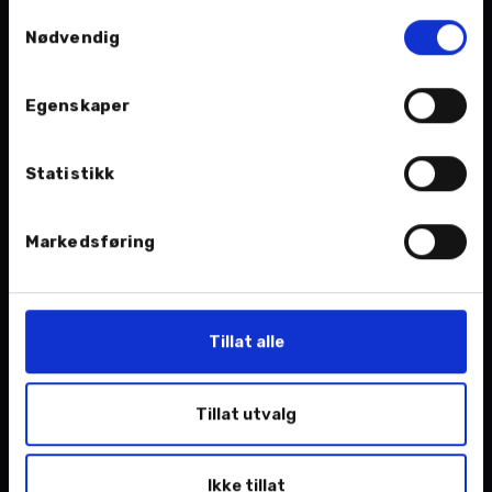
Samtykkevalg
Elektriske innfellbare sidespeil med varme
Nødvendig
Lyktespylere
Elektrisk setejustering 8-veis fører og
passasjer
Egenskaper
60:40 deling av bakseter
Automatisk nær- og fjernlys (AHB)
Statistikk
LTA (Lane Tracing Assist)
Emergency Driving Stop System
RSA (Road Sign Assist)
Markedsføring
PCS (Pre Collision System)
Skinnratt med varme
Qi - Trådløs lader
Integrerte takrails i sølv
Tillat alle
Elektrisk justering av rattstamme
Oppvarmede seter foran
Tillat utvalg
Skinntrukket girspak
Hengervekt 1500kg
Apple Carplay (trådløs)
Ikke tillat