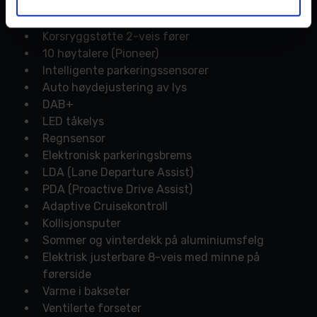
EC innvending speil
Mørke ruter bak
Korsryggstøtte 2-veis fører
10 høytalere (Pioneer)
Intelligente parkeringssensorer
Auto høydejustering av lys
DAB+
LED tåkelys
Regnsensor
Elektronisk parkeringsbrems
LDA (Lane Departure Assist)
PDA (Proactive Drive Assist)
Adaptive Cruisekontroll
Kollisjonsputer
Sommer og vinterdekk på aluminiumsfelg
Elektrisk justerbare 8-veis med minne på
førerside
Varme i bakseter
Ventilerte forseter