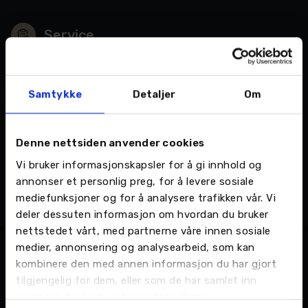
• Tilstandsrapport.
Service
Nordvik etterstreber til enhver tid å fremlegge riktige
detaljer og opplysninger om bilene. Vi tar forbehold om
Bilens serviceprogram er fulgt.
feil eller mangler i annonsene.
Samtykke
Detaljer
Om
Garanti
Denne nettsiden anvender cookies
Denne bilen selges med en garanti på 60
Vi bruker informasjonskapsler for å gi innhold og
måneder og/eller 200 000 km fra første
annonser et personlig preg, for å levere sosiale
registreringsdato (22 april 2024).
mediefunksjoner og for å analysere trafikken vår. Vi
deler dessuten informasjon om hvordan du bruker
nettstedet vårt, med partnerne våre innen sosiale
medier, annonsering og analysearbeid, som kan
kombinere den med annen informasjon du har gjort
tilgjengelig for dem, eller som de har samlet inn
Utstyr
gjennom din bruk av tjenestene deres.