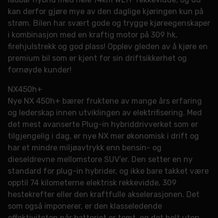
kan derfor gjøre mye av den daglige kjøringen kun på
strøm. Bilen har svært gode og trygge kjøreegenskaper
i kombinasjon med en kraftig motor på 309 hk,
firehjulstrekk og god plass! Opplev gleden av å kjøre en
premium bil som er kjent for sin driftsikkerhet og
fornøyde kunder!
NX450h+
Nye NX 450h+ bærer fruktene av mange års erfaring
og lederskap innen utviklingen av elektrifisering. Med
det mest avanserte Plug-in hybriddrivverket som er
tilgjengelig i dag, er nye NX mer økonomisk i drift og
har et mindre miljøavtrykk enn bensin- og
dieseldrevne mellomstore SUV’er. Den setter en ny
standard for plug-in hybrider, og ikke bare takket være
opptil 74 kilometerne elektrisk rekkevidde, 309
hestekrefter eller den kraftfulle akselerasjonen. Det
som også imponerer, er den klasseledende
effektiviteten når batteriet er tomt, og det helt uten