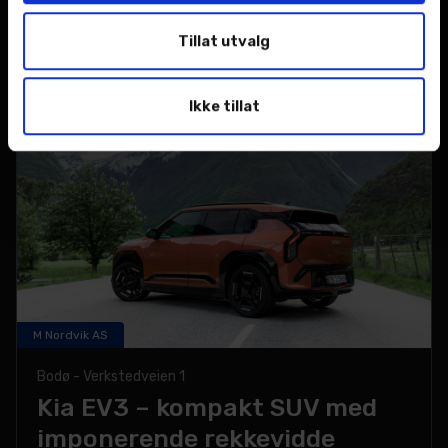
Fra kr.
Tillat utvalg
459 900,-
SE KAMPANJE >
Ikke tillat
M Nordvik AS
Bodø - Verkstedveien 1
Kia EV3 – kompakt SUV med
imponerende rekkevidde