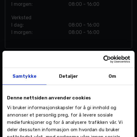
I morgen:
08:00 - 16:00
Verksted
I dag:
08:00 - 16:00
I morgen:
08:00 - 16:00
Samtykke
Detaljer
Om
Denne nettsiden anvender cookies
Vi bruker informasjonskapsler for å gi innhold og
annonser et personlig preg, for å levere sosiale
mediefunksjoner og for å analysere trafikken vår. Vi
Andre kampanjer
deler dessuten informasjon om hvordan du bruker
nettstedet vårt, med partnerne våre innen sosiale