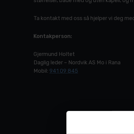
størrelser, både med og uten kapell, og 
Ta kontakt med oss så hjelper vi deg med 
Kontakperson:
Gjermund Holtet
Daglig leder – Nordvik AS Mo i Rana
Mobil:
941 09 845