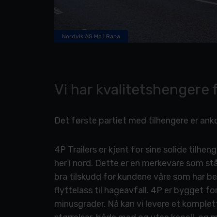
Nordvik AS Mo i Rana
Vi har kvalitetshengere f
Det første partiet med tilhengere er ank
4P Trailers er kjent for sine solide tilhen
her i nord. Dette er en merkevare som står 
bra tilskudd for kundene våre som har be
flyttelass til hageavfall. 4P er bygget f
minusgrader. Nå kan vi levere et komplett