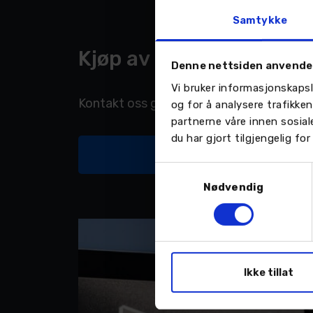
Samtykke
Kjøp av biltilhenger.
Denne nettsiden anvende
Vi bruker informasjonskapsl
Kontakt oss gjerne så hjelper vi deg med 
og for å analysere trafikke
partnerne våre innen sosia
du har gjort tilgjengelig f
Kontakt oss
Samtykkevalg
Nødvendig
Ikke tillat