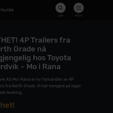
tbutikk
SØK
MENY
HET! 4P Trailers fra
rth Grade nå
lgjengelig hos Toyota
rdvik – Mo i Rana
vik AS Mo i Rana er ny forhandler av 4P
ers fra North Grade. Vi har hengere på lager
ask levering.
het!