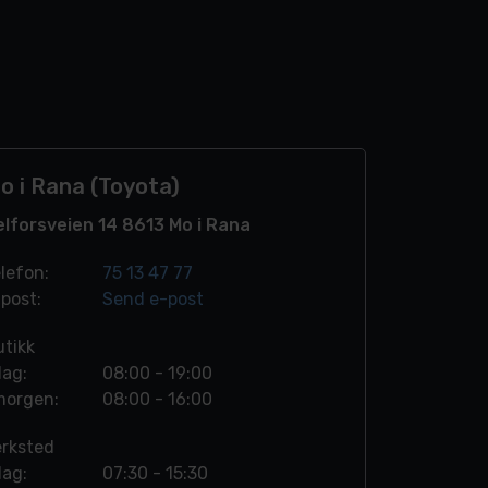
o i Rana (Toyota)
elforsveien 14 8613 Mo i Rana
lefon:
75 13 47 77
post:
Send e-post
tikk
dag:
08:00 - 19:00
morgen:
08:00 - 16:00
erksted
dag:
07:30 - 15:30