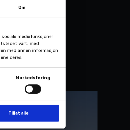
Om
re sosiale mediefunksjoner
ttstedet vårt, med
 den med annen informasjon
tene deres.
Markedsføring
Tillat alle