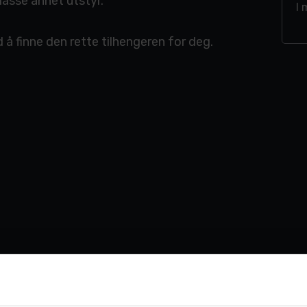
masse annet utstyr.
I 
å finne den rette tilhengeren for deg.