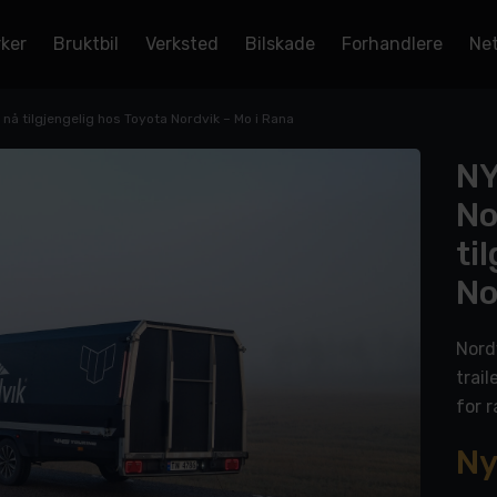
rker
Bruktbil
Verksted
Bilskade
Forhandlere
Net
 nå tilgjengelig hos Toyota Nordvik – Mo i Rana
NY
No
ti
No
Nord
trail
for r
Ny