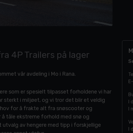
M
ra 4P Trailers på lager
S
ommet vår avdeling i Mo i Rana.
Te
E-
gere som er spesielt tilpasset forholdene vi har
Bu
sterkt i miljøet, og vi tror det blir et veldig
I 
hov for å frakte alt fra snøscooter og
I 
or å tåle ekstreme forhold med snø og
V
 utvalg av hengere med tipp i forskjellige
I 