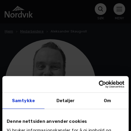
SØK
MENY
Hjem
Medarbeidere
Aleksander Skaugvoll
Samtykke
Detaljer
Om
Denne nettsiden anvender cookies
Vi bruker informasjonskapsler for å gi innhold og