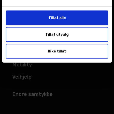
Åpningstider
Tillat alle
TJENESTER
Tillat utvalg
Verksted
Ikke tillat
Bilskade
Mobility
Veihjelp
Endre samtykke