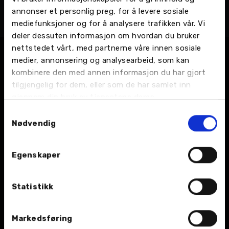
Aleksander Skaugvoll
annonser et personlig preg, for å levere sosiale
mediefunksjoner og for å analysere trafikken vår. Vi
Bilmekaniker
deler dessuten informasjon om hvordan du bruker
nettstedet vårt, med partnerne våre innen sosiale
medier, annonsering og analysearbeid, som kan
kombinere den med annen informasjon du har gjort
tilgjengelig for dem, eller som de har samlet inn
gjennom din bruk av tjenestene deres.
Samtykkevalg
Nødvendig
BIL
Nybil
Egenskaper
Bruktbil
Statistikk
Leiebil
Markedsføring
Kampanjer