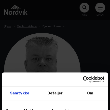
SØK
MENY
Hjem
Medarbeidere
Bjørnar Ramstad
Samtykke
Detaljer
Om