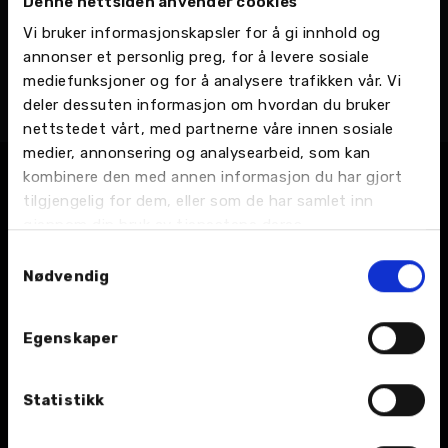
Denne nettsiden anvender cookies
Bjørnar Ramstad
Vi bruker informasjonskapsler for å gi innhold og
Kunderådgiver
annonser et personlig preg, for å levere sosiale
Namsos - Industriveien 8, Kunderådgivere
mediefunksjoner og for å analysere trafikken vår. Vi
Telefon:
74 22 67 00
deler dessuten informasjon om hvordan du bruker
Email:
Send en e-post
nettstedet vårt, med partnerne våre innen sosiale
medier, annonsering og analysearbeid, som kan
kombinere den med annen informasjon du har gjort
tilgjengelig for dem, eller som de har samlet inn
gjennom din bruk av tjenestene deres.
Samtykkevalg
Nødvendig
BIL
Egenskaper
Nybil
Statistikk
Bruktbil