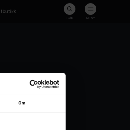
tbutikk
SØK
MENY
Om