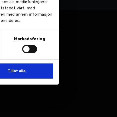
re sosiale mediefunksjoner
ttstedet vårt, med
 den med annen informasjon
tene deres.
Markedsføring
Tillat alle