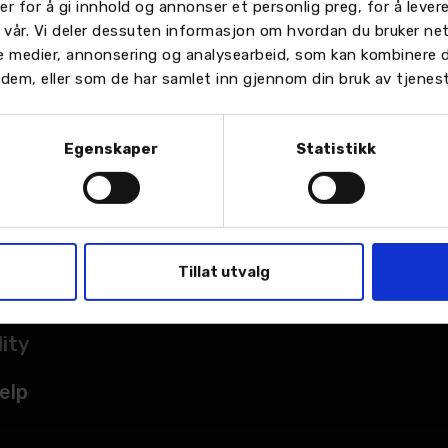
er for å gi innhold og annonser et personlig preg, for å leve
n vår. Vi deler dessuten informasjon om hvordan du bruker ne
le medier, annonsering og analysearbeid, som kan kombinere
or dem, eller som de har samlet inn gjennom din bruk av tjenes
Egenskaper
Statistikk
TER
sted
Tillat utvalg
kade
lity
elp