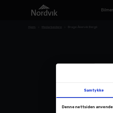
Bilme
Hjem
Medarbeidere
Brage Åkervik Bergli
Samtykke
Denne nettsiden anvende