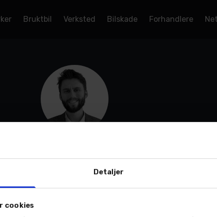
rker
Bruktbil
Verksted
Bilskade
Forhandlere
Net
Brage Åkervik Bergli
Bilselger
Bodø - Verkstedveien 1, Bilsalg
Detaljer
Mobil:
986 04 779
Email:
Send en e-post
r cookies