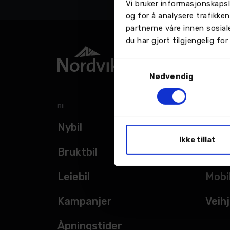
Vi bruker informasjonskapsl
og for å analysere trafikke
partnerne våre innen sosia
du har gjort tilgjengelig f
Samtykkevalg
Nødvendig
BIL
TJENES
Nybil
Verk
Ikke tillat
Bruktbil
Bils
Leiebil
Mobi
Kampanjer
Veihj
Åpningstider