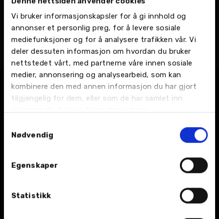
Denne nettsiden anvender cookies
Camilla Hansen
Vi bruker informasjonskapsler for å gi innhold og
Kunderådgiver
annonser et personlig preg, for å levere sosiale
Narvik - Ankenesveien 1, Kunderådgivere
mediefunksjoner og for å analysere trafikken vår. Vi
Telefon:
76 96 78 00
deler dessuten informasjon om hvordan du bruker
Email:
Send en e-post
nettstedet vårt, med partnerne våre innen sosiale
medier, annonsering og analysearbeid, som kan
kombinere den med annen informasjon du har gjort
tilgjengelig for dem, eller som de har samlet inn
gjennom din bruk av tjenestene deres.
Samtykkevalg
Nødvendig
BIL
Egenskaper
Nybil
Statistikk
Bruktbil