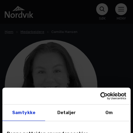
SØK
MENY
Hjem
Medarbeidere
Camilla Hansen
Samtykke
Detaljer
Om