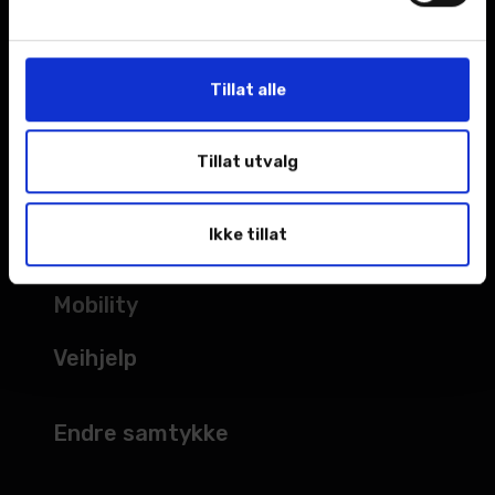
Kampanjer
Åpningstider
Tillat alle
TJENESTER
Tillat utvalg
Verksted
Ikke tillat
Bilskade
Mobility
Veihjelp
Endre samtykke