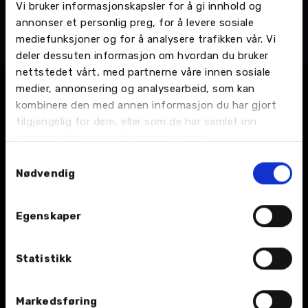
Vi bruker informasjonskapsler for å gi innhold og
Daniels Zuravlovs
annonser et personlig preg, for å levere sosiale
Bilskadereparatør
mediefunksjoner og for å analysere trafikken vår. Vi
Ulvsvåg - Hamarøyveien 5679, Bilskade og lakk
deler dessuten informasjon om hvordan du bruker
nettstedet vårt, med partnerne våre innen sosiale
medier, annonsering og analysearbeid, som kan
kombinere den med annen informasjon du har gjort
tilgjengelig for dem, eller som de har samlet inn
gjennom din bruk av tjenestene deres.
Samtykkevalg
Nødvendig
BIL
Egenskaper
Nybil
Bruktbil
Statistikk
Leiebil
Markedsføring