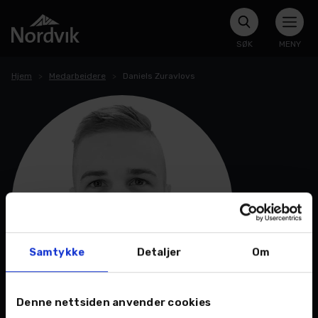
SØK
MENY
Hjem
Medarbeidere
Daniels Zuravlovs
Samtykke
Detaljer
Om
Denne nettsiden anvender cookies