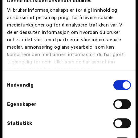
Denne nettsiden anvender cookies
David Brenna
Vi bruker informasjonskapsler for å gi innhold og
Driftsleder Eiendom
annonser et personlig preg, for å levere sosiale
Nordvik Gruppen AS - Administrasjon, Eiendom
mediefunksjoner og for å analysere trafikken vår. Vi
Mobil:
975 32 028
deler dessuten informasjon om hvordan du bruker
Email:
Send en e-post
nettstedet vårt, med partnerne våre innen sosiale
medier, annonsering og analysearbeid, som kan
kombinere den med annen informasjon du har gjort
tilgjengelig for dem, eller som de har samlet inn
gjennom din bruk av tjenestene deres.
Samtykkevalg
Nødvendig
BIL
Egenskaper
Nybil
Statistikk
Bruktbil