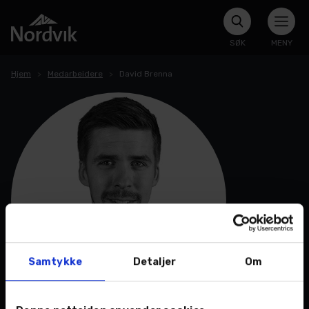
SØK
MENY
Hjem
Medarbeidere
David Brenna
Samtykke
Detaljer
Om