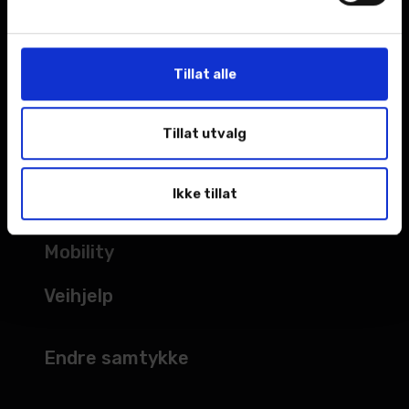
Kampanjer
Åpningstider
Tillat alle
TJENESTER
Tillat utvalg
Verksted
Ikke tillat
Bilskade
Mobility
Veihjelp
Endre samtykke