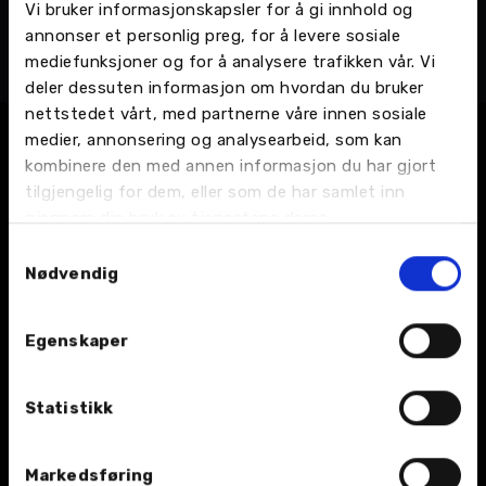
Vi bruker informasjonskapsler for å gi innhold og
Emilie Ingebrigtsen
annonser et personlig preg, for å levere sosiale
Bilklargjører
mediefunksjoner og for å analysere trafikken vår. Vi
Bodø - Olav V gate 102, Bilpleie
deler dessuten informasjon om hvordan du bruker
nettstedet vårt, med partnerne våre innen sosiale
medier, annonsering og analysearbeid, som kan
kombinere den med annen informasjon du har gjort
tilgjengelig for dem, eller som de har samlet inn
gjennom din bruk av tjenestene deres.
Samtykkevalg
Nødvendig
BIL
Egenskaper
Nybil
Bruktbil
Statistikk
Leiebil
Markedsføring