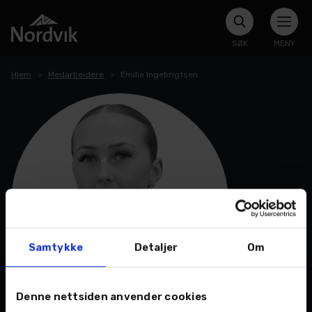
SØK
MENY
Hjem
Medarbeidere
Emilie Ingebrigtsen
Samtykke
Detaljer
Om
Denne nettsiden anvender cookies