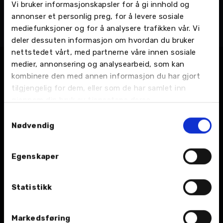
Vi bruker informasjonskapsler for å gi innhold og
Eriks Zvirbulis
annonser et personlig preg, for å levere sosiale
Bilmekaniker
mediefunksjoner og for å analysere trafikken vår. Vi
Mo i Rana - Selforsveien 14, Bilverksted
deler dessuten informasjon om hvordan du bruker
nettstedet vårt, med partnerne våre innen sosiale
medier, annonsering og analysearbeid, som kan
kombinere den med annen informasjon du har gjort
tilgjengelig for dem, eller som de har samlet inn
gjennom din bruk av tjenestene deres.
Samtykkevalg
Nødvendig
BIL
Egenskaper
Nybil
Bruktbil
Statistikk
Leiebil
Markedsføring