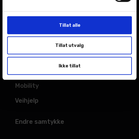
Kampanjer
Åpningstider
Tillat alle
TJENESTER
Tillat utvalg
Verksted
Ikke tillat
Bilskade
Mobility
Veihjelp
Endre samtykke