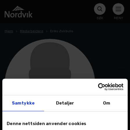
SØK
MENY
Hjem
Medarbeidere
Eriks Zvirbulis
Samtykke
Detaljer
Om
Denne nettsiden anvender cookies