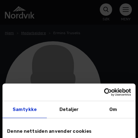
SØK
MENY
Hjem
Medarbeidere
Ermins Truselis
Samtykke
Detaljer
Om
Denne nettsiden anvender cookies