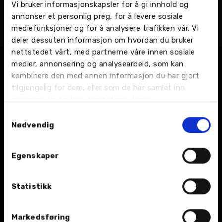
Vi bruker informasjonskapsler for å gi innhold og
Ermins Truselis
annonser et personlig preg, for å levere sosiale
Bilmekaniker
mediefunksjoner og for å analysere trafikken vår. Vi
Leknes - Verksveien 12, Bilverksted
deler dessuten informasjon om hvordan du bruker
nettstedet vårt, med partnerne våre innen sosiale
medier, annonsering og analysearbeid, som kan
kombinere den med annen informasjon du har gjort
tilgjengelig for dem, eller som de har samlet inn
gjennom din bruk av tjenestene deres.
Samtykkevalg
Nødvendig
BIL
Egenskaper
Nybil
Bruktbil
Statistikk
Leiebil
Markedsføring