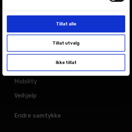
Kampanjer
Åpningstider
Tillat alle
TJENESTER
Tillat utvalg
Verksted
Ikke tillat
Bilskade
Mobility
Veihjelp
Endre samtykke