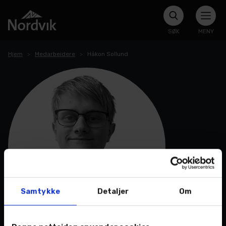
SØK
MENY
Hjem
Medarbeidere
Håkon Sollund
Samtykke
Detaljer
Om