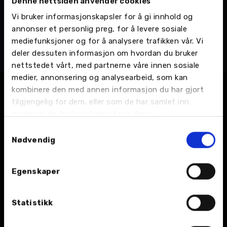
Denne nettsiden anvender cookies
Håkon Sollund
Vi bruker informasjonskapsler for å gi innhold og
Lærling IT
annonser et personlig preg, for å levere sosiale
Nordvik Gruppen AS - Administrasjon, IT
mediefunksjoner og for å analysere trafikken vår. Vi
Telefon:
75 40 44 20
deler dessuten informasjon om hvordan du bruker
Email:
Send en e-post
nettstedet vårt, med partnerne våre innen sosiale
medier, annonsering og analysearbeid, som kan
kombinere den med annen informasjon du har gjort
tilgjengelig for dem, eller som de har samlet inn
gjennom din bruk av tjenestene deres.
Samtykkevalg
Nødvendig
BIL
Egenskaper
Nybil
Statistikk
Bruktbil