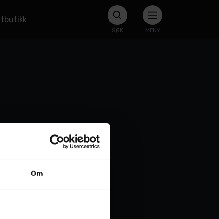
tbutikk
SØK
MENY
Om