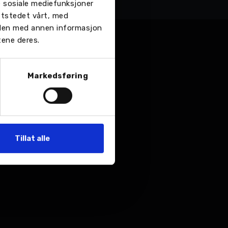
re sosiale mediefunksjoner
ttstedet vårt, med
 den med annen informasjon
tene deres.
Markedsføring
Tillat alle