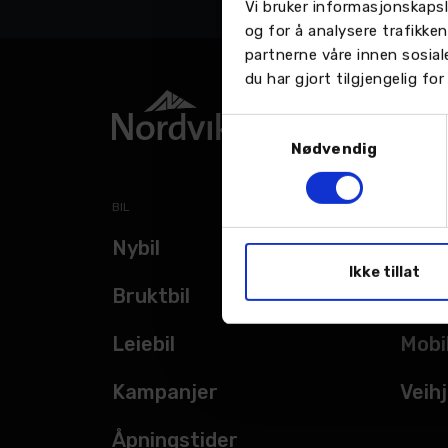
Vi bruker informasjonskapsl
og for å analysere trafikke
partnerne våre innen sosia
du har gjort tilgjengelig f
Samtykkevalg
Nødvendig
BIL
TJENES
Nybil
Verk
Ikke tillat
Bruktbil
Bils
Leiebil
Mobi
Kampanjer
Veihj
Åpningstider