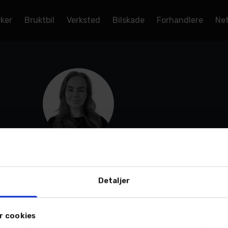
rker
Bruktbil
Verksted
Bilskade
Forhandlere
Net
Helene Tjosaas Pettersen
Lærling mekaniker
Narvik - Ankenesveien 1, Bilverksted
Detaljer
r cookies