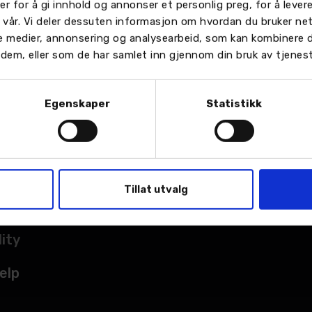
er for å gi innhold og annonser et personlig preg, for å leve
n vår. Vi deler dessuten informasjon om hvordan du bruker ne
le medier, annonsering og analysearbeid, som kan kombinere
or dem, eller som de har samlet inn gjennom din bruk av tjenes
Egenskaper
Statistikk
TER
sted
Tillat utvalg
kade
lity
elp