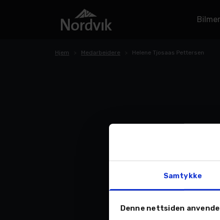
Bilme
Hjem
Medarbeidere
Helene Tjosaas Pettersen
Samtykke
Denne nettsiden anvende