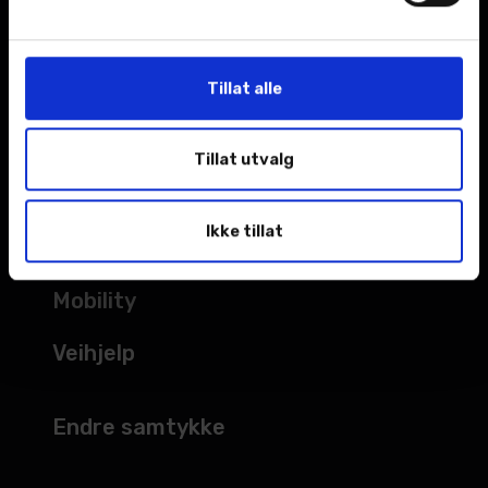
Kampanjer
Åpningstider
Tillat alle
TJENESTER
Tillat utvalg
Verksted
Ikke tillat
Bilskade
Mobility
Veihjelp
Endre samtykke