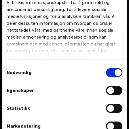
Vi bruker informasjonskapsler for å gi innhold og
Jøran Jakobsen
annonser et personlig preg, for å levere sosiale
Servicesjef næringskunder og logistikk
mediefunksjoner og for å analysere trafikken vår. Vi
Sortland - Vesterålsgata 26, Bilverksted
deler dessuten informasjon om hvordan du bruker
nettstedet vårt, med partnerne våre innen sosiale
medier, annonsering og analysearbeid, som kan
kombinere den med annen informasjon du har gjort
tilgjengelig for dem, eller som de har samlet inn
gjennom din bruk av tjenestene deres.
Samtykkevalg
Nødvendig
BIL
Egenskaper
Nybil
Bruktbil
Statistikk
Leiebil
Markedsføring