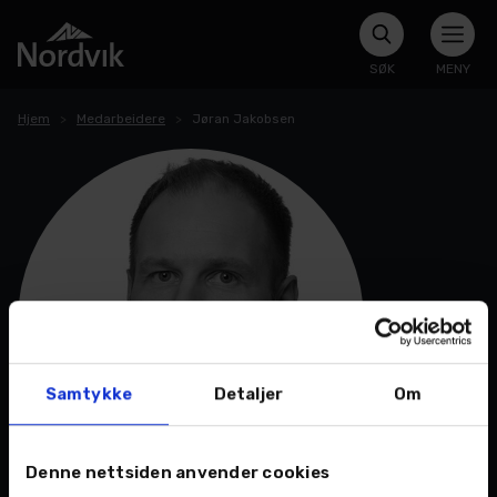
SØK
MENY
Hjem
Medarbeidere
Jøran Jakobsen
Samtykke
Detaljer
Om
Denne nettsiden anvender cookies