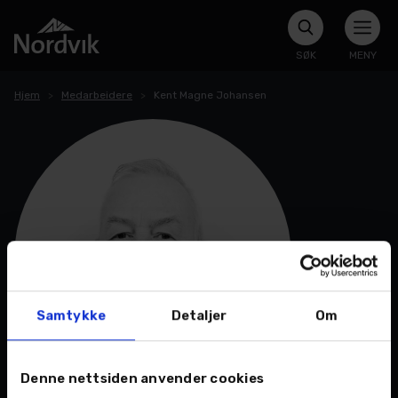
SØK
MENY
Hjem
Medarbeidere
Kent Magne Johansen
Samtykke
Detaljer
Om
Denne nettsiden anvender cookies