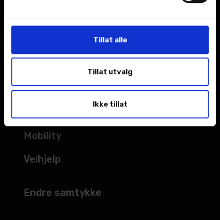
Kampanjer
Åpningstider
Tillat alle
TJENESTER
Tillat utvalg
Verksted
Ikke tillat
Bilskade
Mobility
Veihjelp
Endre samtykke