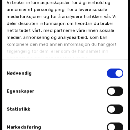
Vi bruker informasjonskapsler for å gi innhold og
Kent Magne Johansen
annonser et personlig preg, for å levere sosiale
Bilmekaniker
mediefunksjoner og for å analysere trafikken vår. Vi
Harstad - Rundhågen 2, Bilverksted
deler dessuten informasjon om hvordan du bruker
nettstedet vårt, med partnerne våre innen sosiale
medier, annonsering og analysearbeid, som kan
kombinere den med annen informasjon du har gjort
tilgjengelig for dem, eller som de har samlet inn
gjennom din bruk av tjenestene deres.
Samtykkevalg
Nødvendig
BIL
Egenskaper
Nybil
Bruktbil
Statistikk
Leiebil
Markedsføring